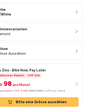
rbe
White
ahmenvarianten
iamond
össe
össe Auswählen
 Zins
- Bike Now, Pay Later
xklusiver Rabatt
-
CHF 500
98
HF
pro Monat
samtpreis:
CHF 3’499
CHF 3’999
(UVP)
Inkl. Mwst.
Bitte eine Grösse auswählen