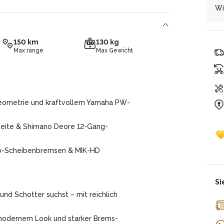
Al
Fr
Wi
ei
be
be
Es
un
Un
te
150 km
130 kg
er
zin
Max range
Max Gewicht
ge
Ge
Da
Mo
 Geometrie und kraftvollem Yamaha PW-
weite & Shimano Deore 12-Gang-
ro-Scheibenbremsen & MIK-HD
Si
 und Schotter suchst – mit reichlich
, modernem Look und starker Brems-