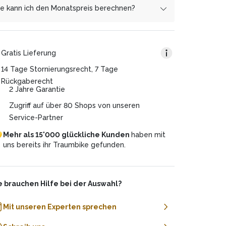
s Gegenleistung erhält
anken mehr, als wenn Du alles auf einmal
cembrapay.ch
von uns
e kann ich den Monatspreis berechnen?
nen Anteil des Gewinns. Diesen Weg haben wir
zahlst.
wusst gewählt, um dir Extrakosten zu ersparen
 ist ganz einfach! Nehme den Gesamtpreis und
d jede*m den Weg zur E-Mobilität zu
ser 0%-Finanzierungsangebot ist für Dich völlig
ile ihn durch die gewünschte Laufzeit. Beispiel:
möglichen. Du hast weitere Fragen dazu? Wir
sfrei.
Gratis Lieferung
ben auch telefonisch gerne darüber Auskunft!
samtpreis: CHF 4’320.
uer des Plans: 36 Monate
14 Tage Stornierungsrecht, 7 Tage
natsrate: CHF 120 (4’320/36)
Rückgaberecht
2 Jahre Garantie
Zugriff auf über 80 Shops von unseren
Service-Partner
Mehr
als
15'000
glückliche
Kunden
haben
mit
uns
bereits
ihr
Traumbike
gefunden.
e brauchen Hilfe bei der Auswahl?
Mit unseren Experten sprechen