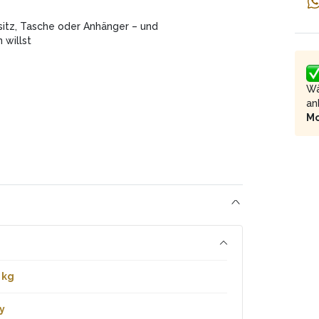
rsitz, Tasche oder Anhänger – und
 willst
Wä
an
M
 kg
y