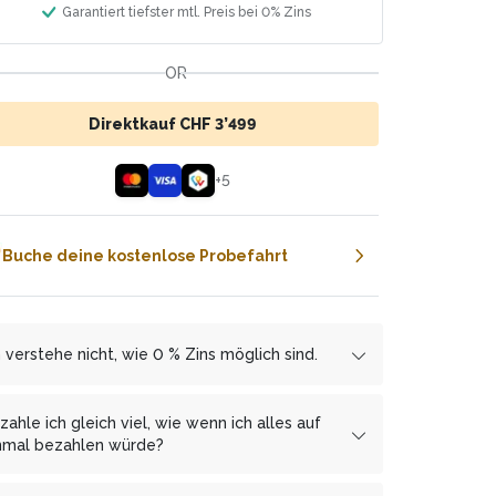
Garantiert tiefster mtl. Preis bei 0% Zins
OR
Direktkauf CHF 3’499
+
5
Buche deine kostenlose Probefahrt
h verstehe nicht, wie 0 % Zins möglich sind.
r arbeiten mit den Finanzierungspartnern
mbrapay.ch
und
MF Group
zusammen, welcher
zahle ich gleich viel, wie wenn ich alles auf
 uns ermöglicht, dir die Ratenzahlung zinsfrei
nmal bezahlen würde?
zubieten.
, Du bezahlst mit monatlichen Raten keinen