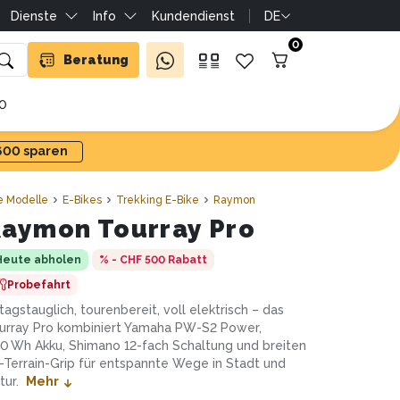
Dienste
Info
Kundendienst
DE
0
Beratung
10
'600 sparen
e Modelle
E-Bikes
Trekking E-Bike
Raymon
aymon Tourray Pro
Heute abholen
% - CHF 500
Rabatt
Probefahrt
ltagstauglich, tourenbereit, voll elektrisch – das
urray Pro kombiniert Yamaha PW-S2 Power,
0 Wh Akku, Shimano 12-fach Schaltung und breiten
l-Terrain-Grip für entspannte Wege in Stadt und
tur.
Mehr