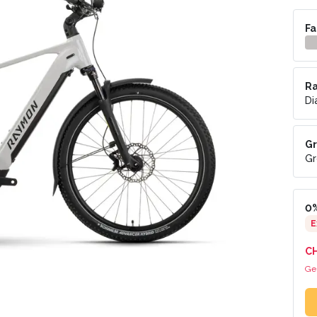
Fa
R
D
Gr
Gr
0%
E
C
Ge