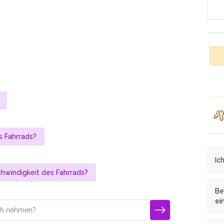
 Fahrrads?
Ic
hwindigkeit des Fahrrads?
Wi
ce
Be
es
ei
an
Ja