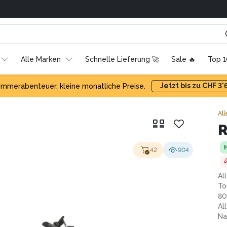
Alle Marken
Schnelle Lieferung 🚀
Sale 🔥
Top 
Jetzt bis zu CHF 3
mmerabenteuer, kleine monatliche Preise.
All
R
42
904
Al
To
80
Al
Na