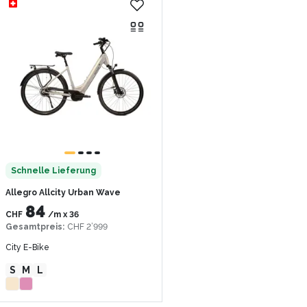
Schnelle Lieferung
Allegro Allcity Urban Wave
84
CHF
/m
x
36
Gesamtpreis
:
CHF 2’999
City E-Bike
S
M
L