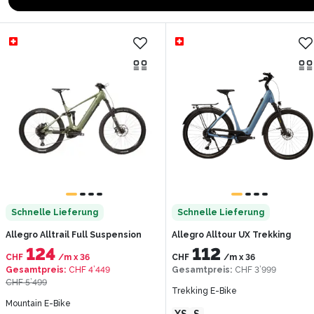
Schnelle Lieferung
Schnelle Lieferung
Allegro Alltrail Full Suspension
Allegro Alltour UX Trekking
124
112
CHF
/m
x
36
CHF
/m
x
36
Gesamtpreis
:
CHF 4’449
Gesamtpreis
:
CHF 3’999
CHF 5’499
Trekking E-Bike
Mountain E-Bike
XS
S