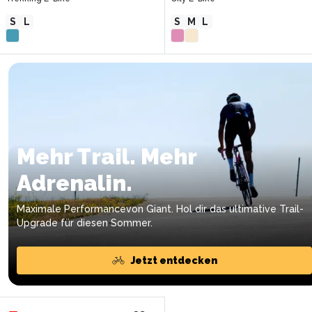
S
L
S
M
L
Mehr Trail. Mehr
Adrenalin.
Maximale Performancevon Giant. Hol dir das ultimative Trail-
Upgrade für diesen Sommer.
Jetzt entdecken