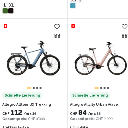
L
XL
Schnelle Lieferung
Schnelle Lieferung
Allegro Alltour UX Trekking
Allegro Allcity Urban Wave
112
84
CHF
/m
x
36
CHF
/m
x
36
Gesamtpreis
:
CHF 3’999
Gesamtpreis
:
CHF 2’999
Trekking E-Bike
City E-Bike