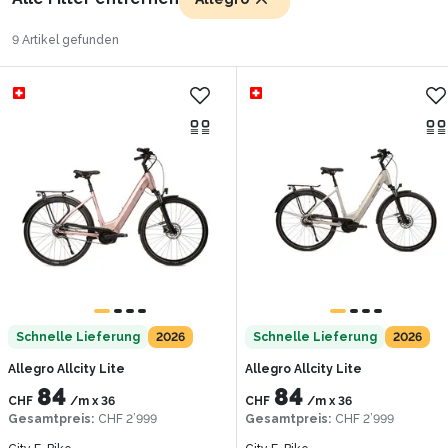
9 Artikel gefunden
Schnelle Lieferung
2026
Schnelle Lieferung
2026
Allegro Allcity Lite
Allegro Allcity Lite
84
84
CHF
/m
x
36
CHF
/m
x
36
Gesamtpreis
:
CHF 2’999
Gesamtpreis
:
CHF 2’999