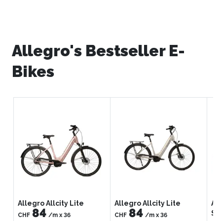
Allegro's Bestseller E-
Bikes
Allegro Allcity Lite
Allegro Allcity Lite
All
84
84
Su
CHF
/m
x
36
CHF
/m
x
36