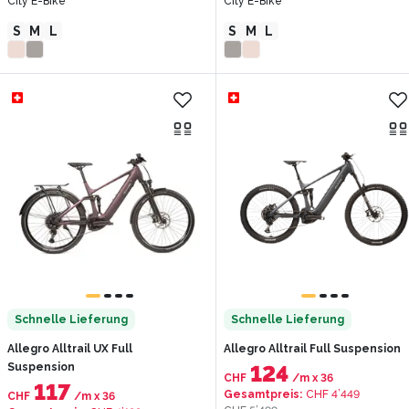
City E-Bike
City E-Bike
S
M
L
S
M
L
Schnelle Lieferung
Schnelle Lieferung
Allegro Alltrail UX Full
Allegro Alltrail Full Suspension
Suspension
124
CHF
/m
x
36
117
Gesamtpreis
:
CHF 4’449
CHF
/m
x
36