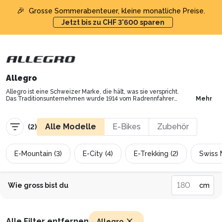
MyBikePlan | Alle E-Bike Modelle | Auf Raten mit 0% Zins
🎉
Grosse Sommerabenteuer, kleine monatliche Preise.
Jetzt bis zu CHF 3'600 sparen
Allegro
Allegro ist eine Schweizer Marke, die hält, was sie verspricht.
Das Traditionsunternehmen wurde 1914 vom Radrennfahrer
Mehr
Arnold Grosjean gegründet. Ganz nach dem Motto “Schweiz
auf zwei Rädern” ist Allegro nicht nur lokal verwurzelt,
sondern bietet auch Vielfalt und Innovation. Von City- bis
Alle Modelle
E-Bikes
Zubehör
Mountainbikes, von elegant bis sportlich: Die Allegro E-Bikes
(
2
)
werden allen Anforderungen gerecht.
E-Mountain (3)
E-City (4)
E-Trekking (2)
Swiss 
Wie gross bist du
cm
Alle Filter entfernen
Allegro