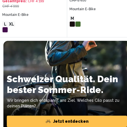
CHF 5’499
Gesamtpreis
:
CHF 4’199
CHF 4’999
Mountain E-Bike
Mountain E-Bike
M
L
XL
Schweizer Qualität. Dein
bester Sommer-Ride.
Wir bringen dich entspannt ans Ziel. Welches Cilo passt zu
deinen Plänen?
Jetzt entdecken