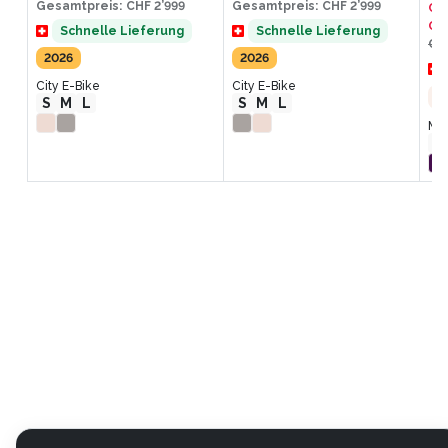
Gesamtpreis
:
CHF 2’999
Gesamtpreis
:
CHF 2’999
CH
Ge
Schnelle Lieferung
Schnelle Lieferung
CHF
2026
2026
City E-Bike
City E-Bike
%
S
M
L
S
M
L
Mou
L