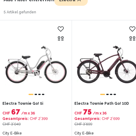
5 Artikel gefunden
Electra Townie Go! 5i
Electra Townie Path Go! 10D
67
75
CHF
/m
x
36
CHF
/m
x
36
Gesamtpreis
:
CHF 2’399
Gesamtpreis
:
CHF 2’699
CHF 3’049
CHF 3’699
City E-Bike
City E-Bike