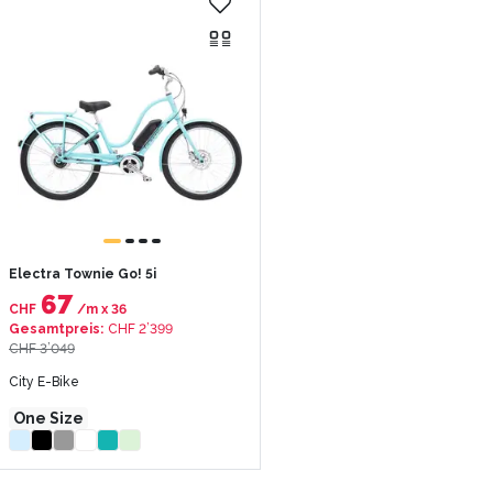
Electra Townie Go! 5i
67
CHF
/m
x
36
Gesamtpreis
:
CHF 2’399
CHF 3’049
City E-Bike
One Size