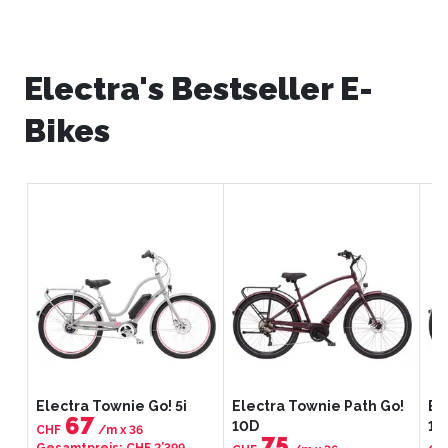
Electra's Bestseller E-
Bikes
Electra Townie Go! 5i
Electra Townie Path Go!
El
67
10D
10
CHF
/m
x
36
75
Gesamtpreis
:
CHF 2’399