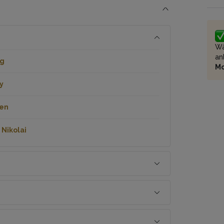
Wä
an
kg
M
y
en
 Nikolai
Nm
km/h
 Zoll