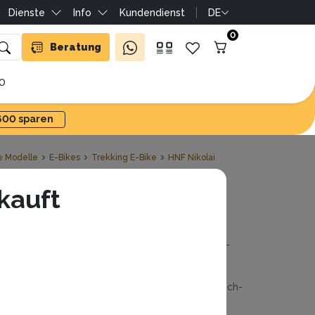
Dienste
Info
Kundendienst
DE
0
Beratung
10
'600 sparen
e Modelle
E-Bikes
Trekking E-Bike
HNF Nikolai
NF Nicolai UD4
kauft
ohloff
usverkauft
r HNF Nicolai UD4 Rohloff vereint Step-Through-
mfort mit deutscher Präzision. Die Rohloff-14-
ng-Nabe und der Gates-Riemen laufen leise,
rtungsarm, getragen von einem kraftvollen Bosch-
ttelmotor für agile Beschleunigung und