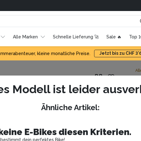
echt
Alle Marken
Schnelle Lieferung 🚀
Sale 🔥
Top 
Jetzt bis zu CHF 3
mmerabenteuer, kleine monatliche Preise.
All
H
es Modell ist leider ausver
R
14
A
Ähnliche Artikel
:
De
Ko
Ga
wa
eine E-Bikes diesen Kriterien.
Mi
t bestimmt dein perfektes Bike!