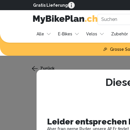
14 Tage Stornierungsrecht, 7 Tage Rückgaber
Alle
E-Bikes
Velos
Zubehör
🎉
Grosse So
Zurück
Dies
Leider entsprechen k
Aber frag gerne Ryder, unsere AI! Er finde