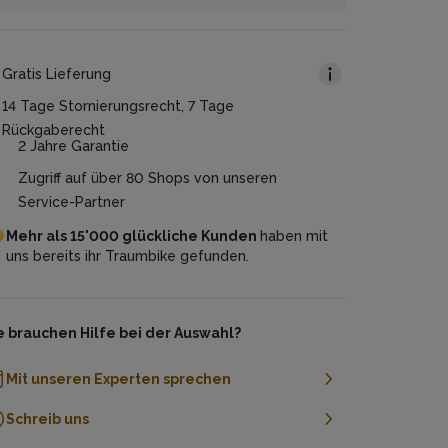
wusst gewählt, um dir Extrakosten zu ersparen
 ist ganz einfach! Nehme den Gesamtpreis und
d jede*m den Weg zur E-Mobilität zu
ser 0%-Finanzierungsangebot ist für Dich völlig
ile ihn durch die gewünschte Laufzeit. Beispiel:
möglichen. Du hast weitere Fragen dazu? Wir
sfrei.
Gratis Lieferung
ben auch telefonisch gerne darüber Auskunft!
samtpreis: CHF 4’320.
System
uer des Plans: 36 Monate
14 Tage Stornierungsrecht, 7 Tage
natsrate: CHF 120 (4’320/36)
Rückgaberecht
2 Jahre Garantie
Zugriff auf über 80 Shops von unseren
Service-Partner
Mehr
als
15'000
glückliche
Kunden
haben
mit
uns
bereits
ihr
Traumbike
gefunden.
e brauchen Hilfe bei der Auswahl?
Mit unseren Experten sprechen
Schreib uns