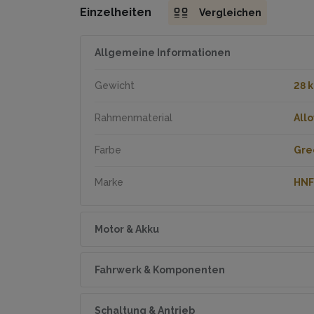
Einzelheiten
Vergleichen
Allgemeine Informationen
Gewicht
28 
Rahmenmaterial
Allo
Farbe
Gre
Marke
HNF
Motor & Akku
Drehmoment
85 
Fahrwerk & Komponenten
Geschwindigkeit
25 
Radgrösse
27 5
Schaltung & Antrieb