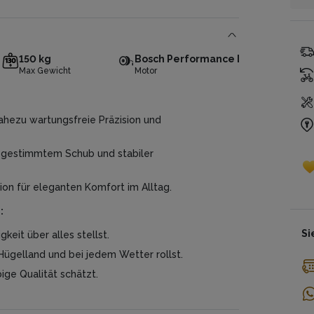
be
Es
un
Un
te
er
zin
ge
Ge
150 kg
Bosch Performance Line CX Smart 
Max Gewicht
Motor
Da
Mo
ahezu wartungsfreie Präzision und
abgestimmtem Schub und stabiler
ion für eleganten Komfort im Alltag.
:
Si
keit über alles stellst.
Hügelland und bei jedem Wetter rollst.
ge Qualität schätzt.