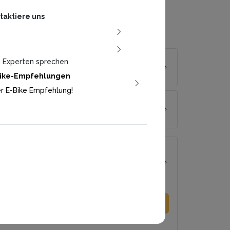
rlässliche Reichweite. Stabiler Rahmen, starke
emsen und helles Licht geben Kontrolle und
taktiere uns
mfort – im Alltag, auf Tour, im Flow der
iheit.
Mehr
n Experten sprechen
rbe
Green
-Bike-Empfehlungen
r E-Bike Empfehlung!
össe
össe Auswählen
 Zins
- Bike Now, Pay Later
195
HF
/
pro Monat
x
36
zahlung: CHF 0
samtpreis: CHF 6’999
(UVP)
Inkl. Mwst.
Bitte eine Grösse auswählen
Garantiert tiefster mtl. Preis bei 0% Zins