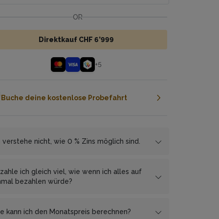
OR
Direktkauf CHF 6’999
+
5
Buche deine kostenlose Probefahrt
h verstehe nicht, wie 0 % Zins möglich sind.
r arbeiten mit den Finanzierungspartnern
mbrapay.ch
und
MF Group
zusammen, welcher
zahle ich gleich viel, wie wenn ich alles auf
 uns ermöglicht, dir die Ratenzahlung zinsfrei
nmal bezahlen würde?
zubieten.
, Du bezahlst mit monatlichen Raten keinen
s Gegenleistung erhält
anken mehr, als wenn Du alles auf einmal
cembrapay.ch
von uns
e kann ich den Monatspreis berechnen?
nen Anteil des Gewinns. Diesen Weg haben wir
zahlst.