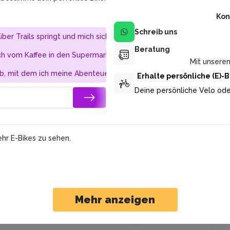
ve
Br
Kon
Ko
Fre
Schreib uns
über Trails springt und mich sicher im Gelände unterstützt.
Beratung
h vom Kaffee in den Supermarkt pendeln.
Mit unsere
Fa
b, mit dem ich meine Abenteuer teilen kann.
Erhalte persönliche (E)
Deine persönliche Velo ode
Gr
Gr
hr E-Bikes zu sehen.
0%
C
An
Ge
Mehr anzeigen