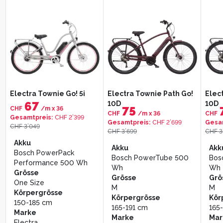
Benno Bikes RemiDemi
Benno Bikes eJoy 5i
Elect
9D XL Performance
Performance
109
CHF
Family Package
CHF
/m
x
36
Electra Townie Go! 5i
153
Electra Townie Path Go!
Gesa
Elec
Gesamtpreis
:
CHF 3’900
CHF
/m
x
36
CHF 3
67
10D
10D
75
Gesamtpreis
:
CHF 5’500
CHF
/m
x
36
CHF
/m
x
36
CHF
Akku
Gesamtpreis
:
CHF 2’399
Akk
Gesamtpreis
:
CHF 2’699
Gesa
Grösse
Bosch PowerPack 500
CHF 3’049
Bos
CHF 3’699
CHF 3
One Size
Wh
Per
Akku
Marke
Grösse
Akku
Akk
Grö
Bosch PowerPack
Benno Bikes
One Size
Bosch PowerTube 500
Bos
One
Performance 500 Wh
Körpergrösse
Wh
Wh
Kör
Grösse
152-183 cm
Grösse
Grö
150
One Size
Marke
M
M
Mar
Körpergrösse
Benno Bikes
Körpergrösse
Kör
Elec
150-185 cm
165-191 cm
165
Marke
Marke
Mar
Electra