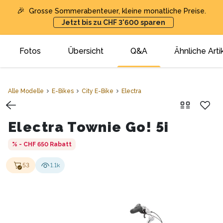
🎉
Grosse Sommerabenteuer, kleine monatliche Preise.
Jetzt bis zu CHF 3'600 sparen
Fotos
Übersicht
Q&A
Ähnliche Arti
Alle Modelle
E-Bikes
City E-Bike
Electra
Electra Townie Go! 5i
% - CHF 650
Rabatt
53
1.1k