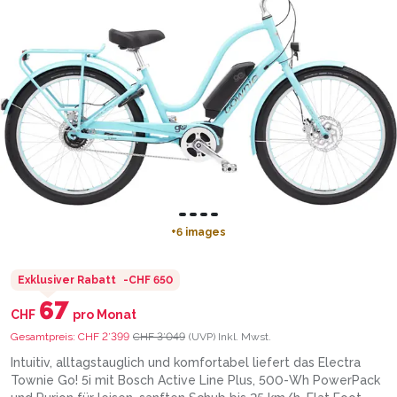
+
6
images
Exklusiver Rabatt
-
CHF 650
67
CHF
pro Monat
Gesamtpreis:
CHF 2’399
CHF 3’049
(UVP)
Inkl. Mwst.
Intuitiv, alltagstauglich und komfortabel liefert das Electra
Townie Go! 5i mit Bosch Active Line Plus, 500-Wh PowerPack