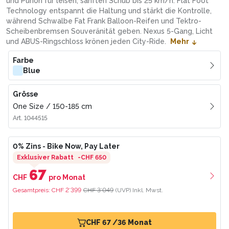
und Purion für leisen, sanften Schub bis 25 km/h. Flat Foot
Technology entspannt die Haltung und stärkt die Kontrolle,
während Schwalbe Fat Frank Balloon-Reifen und Tektro-
Scheibenbremsen Souveränität geben. Nexus 5-Gang, Licht
und ABUS-Ringschloss krönen jeden City-Ride.
Mehr
Farbe
Blue
Grösse
One Size
/
150-185
cm
Art.
1044515
0% Zins
- Bike Now, Pay Later
Exklusiver Rabatt
-
CHF 650
67
CHF
pro Monat
Gesamtpreis:
CHF 2’399
CHF 3’049
(UVP)
Inkl. Mwst.
CHF 67 /36 Monat