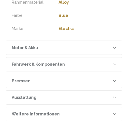
Rahmenmaterial
Alloy
Farbe
Blue
Marke
Electra
Motor & Akku
Drehmoment
50 Nm
Fahrwerk & Komponenten
Geschwindigkeit
25 km/h
Radgrösse
26"
Bremsen
Motor
Bosch Active Line Plus
Rahmenform
Wave
Bremsen
Tektro Hydraulic
Ausstattung
Akku Kapazität
500 Wh
Gabel
Electra Steel Fork
Max. Gewicht
136 kg
Bosch PowerPack
Weitere Informationen
Akku
Performance 500 Wh
Reifen
Schwalbe Fat Frank