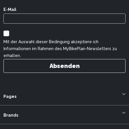
E-Mail
Mit der Auswahl dieser Bedingung akzeptiere ich
Informationen im Rahmen des MyBikePlan-Newsletters zu
erhalten.
Absenden
Pages
Blog
Über uns
Brands
Bestellung verfolgen
Cilo
mybikeplan.ch AGBs