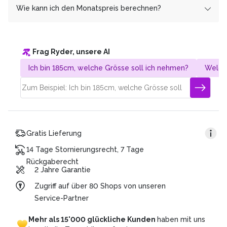
Anteil des Gewinns. Diesen Weg haben wir bewusst
mehr, als wenn Du alles auf einmal bezahlst.
Wie kann ich den Monatspreis berechnen?
gewählt, um dir Extrakosten zu ersparen und jede*m den
Weg zur E-Mobilität zu ermöglichen. Du hast weitere
Unser 0%-Finanzierungsangebot ist für Dich völlig
Es ist ganz einfach! Nehme den Gesamtpreis und teile
Fragen dazu? Wir geben auch telefonisch gerne darüber
zinsfrei.
ihn durch die gewünschte Laufzeit. Beispiel:
Auskunft!
Frag Ryder, unsere AI
Gesamtpreis: CHF 4’320.
Dauer des Plans: 36 Monate
Ich bin 185cm, welche Grösse soll ich nehmen?
Welch
Monatsrate: CHF 120 (4’320/36)
Gratis Lieferung
14 Tage Stornierungsrecht, 7 Tage
Rückgaberecht
2 Jahre Garantie
Zugriff auf über 80 Shops von unseren
Service-Partner
Mehr
als
15'000
glückliche
Kunden
haben
mit
uns