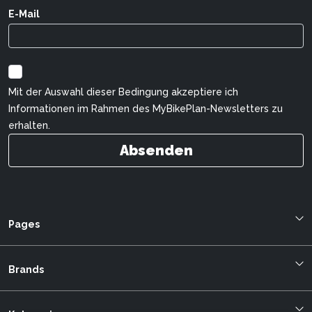
E-Mail
Mit der Auswahl dieser Bedingung akzeptiere ich
Informationen im Rahmen des MyBikePlan-Newsletters zu
erhalten.
Absenden
Pages
Blog
Über uns
Brands
Bestellung verfolgen
Cilo
mybikeplan.ch AGBs