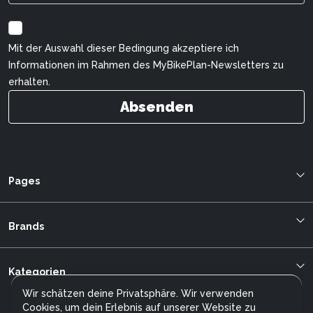
Mit der Auswahl dieser Bedingung akzeptiere ich
Informationen im Rahmen des MyBikePlan-Newsletters zu
erhalten.
Absenden
Pages
Blog
Über uns
Brands
Bestellung verfolgen
Cilo
mybikeplan.ch AGBs
Kalkhoff
Kategorien
Swissbilling
Allegro
MFGroup
Wir schätzen deine Privatsphäre. Wir verwenden
City E-Bikes
Stromer
Cookies, um dein Erlebnis auf unserer Website zu
Kundendienst