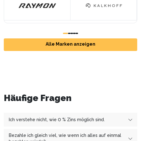
Alle Marken anzeigen
Häufige Fragen
Ich verstehe nicht, wie 0 % Zins möglich sind.
Wir arbeiten mit den Finanzierungspartnern
Bezahle ich gleich viel, wie wenn ich alles auf einmal
cembrapay.ch
und
MF Group
zusammen, welcher