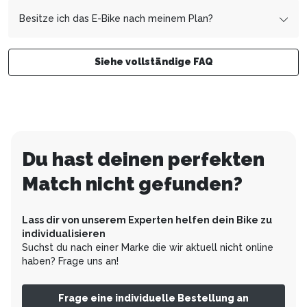
Ja. Dein E-Bike wird komplett montiert und fahrbereit zu
– die erste Rate wird somit am 1. Dezember fällig sein.
Dir nach Hause geliefert.
Besitze ich das E-Bike nach meinem Plan?
Ja! Du zahlst den Gesamtpreis Deines E-Bikes über den
gewünschten Zeitraum ab.
Siehe vollständige FAQ
Du hast deinen perfekten
Match nicht gefunden?
Lass dir von unserem Experten helfen dein Bike zu
individualisieren
Suchst du nach einer Marke die wir aktuell nicht online
haben? Frage uns an!
Frage eine individuelle Bestellung an