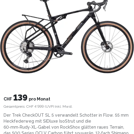
139
CHF
pro Monat
Gesamtpreis:
CHF 4’999
(UVP)
Inkl. Mwst.
Der Trek CheckOUT SL 5 verwandelt Schotter in Flow. 55 mm
Heckfederweg mit SIDluxe IsoStrut und die
60‑mm‑Rudy‑XL‑Gabel von RockShox glätten raues Terrain,
das 500 Series OCLV Carbon führt souverän. 12‑fach Shimano