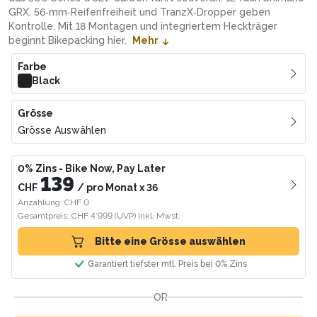
GRX, 56‑mm‑Reifenfreiheit und TranzX‑Dropper geben
Kontrolle. Mit 18 Montagen und integriertem Heckträger
beginnt Bikepacking hier.
Mehr
Farbe
Black
Grösse
Grösse Auswählen
0% Zins
- Bike Now, Pay Later
139
CHF
/
pro Monat
x
36
Anzahlung: CHF 0
Gesamtpreis: CHF 4’999
(UVP)
Inkl. Mwst.
Bitte eine Grösse auswählen
Garantiert tiefster mtl. Preis bei 0% Zins
OR