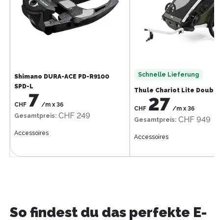
Schnelle Lieferung
Shimano DURA-ACE PD-R9100
SPD-L
Thule Chariot Lite Doubl
7
27
CHF
/m
x
36
CHF
/m
x
36
CHF 249
Gesamtpreis
:
CHF 949
Gesamtpreis
:
Accessoires
Accessoires
So findest du das perfekte E-