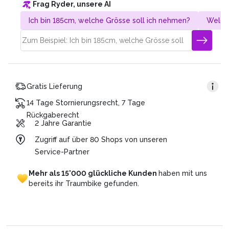
Frag Ryder, unsere AI
Gesamtpreis: CHF 4’320.
Dauer des Plans: 36 Monate
Ich bin 185cm, welche Grösse soll ich nehmen?
Welch
Monatsrate: CHF 120 (4’320/36)
Gratis Lieferung
14 Tage Stornierungsrecht, 7 Tage
Rückgaberecht
2 Jahre Garantie
Zugriff auf über 80 Shops von unseren
Service-Partner
Mehr
als
15'000
glückliche
Kunden
haben
mit
uns
bereits
ihr
Traumbike
gefunden.