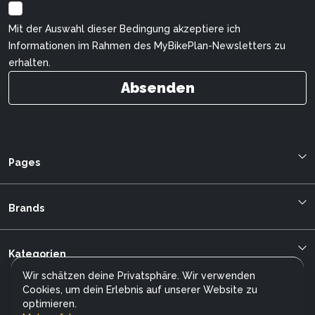
Mit der Auswahl dieser Bedingung akzeptiere ich
Informationen im Rahmen des MyBikePlan-Newsletters zu
erhalten.
Absenden
Pages
Blog
Über uns
Brands
Bestellung verfolgen
Cilo
mybikeplan.ch AGBs
Kalkhoff
Kategorien
Swissbilling
Allegro
MFGroup
Wir schätzen deine Privatsphäre. Wir verwenden
City E-Bikes
Stromer
Cookies, um dein Erlebnis auf unserer Website zu
Kundendienst
Trekking E-Bikes
optimieren.
Ego Movement
Datenschutz