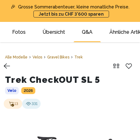
🎉
Grosse Sommerabenteuer, kleine monatliche Preise.
Jetzt bis zu CHF 3'600 sparen
Fotos
Übersicht
Q&A
Ähnliche Arti
Alle Modelle
Velos
Gravel Bikes
Trek
Trek CheckOUT SL 5
Velo
2026
13
331