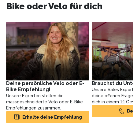
Bike oder Velo für dich
Deine persönliche Velo oder E-
Brauchst du Unte
Bike Empfehlung!
Unsere Sales Experte
Unsere Experten stellen dir
deine offenen Fragen
massgeschneiderte Velo oder E-Bike
dich in einem 1:1 Ges
Empfehlungen zusammen.
Ber
Erhalte deine Empfehlung