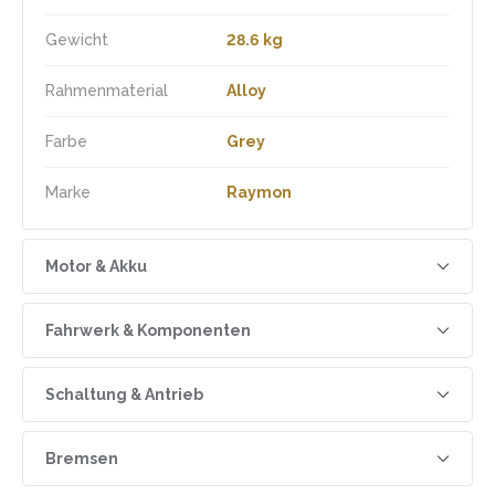
Gewicht
28.6 kg
Rahmenmaterial
Alloy
Farbe
Grey
Marke
Raymon
Motor & Akku
Drehmoment
100 Nm
Fahrwerk & Komponenten
Geschwindigkeit
25 km/h
Radgrösse
29"
Schaltung & Antrieb
Motor
Bosch Performance Line CX
Rahmenform
Wave
Shimano Deore XT RD-
Hinterer Umwerfer
Bremsen
M8100
Akku Kapazität
800 Wh
Gabel
RockShox Recon Gold RL