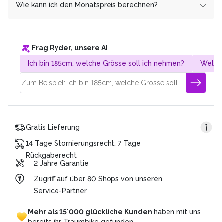
Anteil des Gewinns. Diesen Weg haben wir bewusst
mehr, als wenn Du alles auf einmal bezahlst.
Wie kann ich den Monatspreis berechnen?
gewählt, um dir Extrakosten zu ersparen und jede*m den
Weg zur E-Mobilität zu ermöglichen. Du hast weitere
Unser 0%-Finanzierungsangebot ist für Dich völlig
Es ist ganz einfach! Nehme den Gesamtpreis und teile
Fragen dazu? Wir geben auch telefonisch gerne darüber
zinsfrei.
ihn durch die gewünschte Laufzeit. Beispiel:
Auskunft!
Frag Ryder, unsere AI
Gesamtpreis: CHF 4’320.
Dauer des Plans: 36 Monate
Ich bin 185cm, welche Grösse soll ich nehmen?
Welch
Monatsrate: CHF 120 (4’320/36)
Gratis Lieferung
14 Tage Stornierungsrecht, 7 Tage
Rückgaberecht
2 Jahre Garantie
Zugriff auf über 80 Shops von unseren
Service-Partner
Mehr
als
15'000
glückliche
Kunden
haben
mit
uns
bereits
ihr
Traumbike
gefunden.