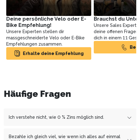
Deine persönliche Velo oder E-
Brauchst du Unte
Bike Empfehlung!
Unsere Sales Experte
Unsere Experten stellen dir
deine offenen Fragen
massgeschneiderte Velo oder E-Bike
dich in einem 1:1 Ges
Empfehlungen zusammen.
Ber
Erhalte deine Empfehlung
Häufige Fragen
Ich verstehe nicht, wie 0 % Zins möglich sind.
Wir arbeiten mit den Finanzierungspartnern
cembrapay.ch
und
MF Group
zusammen, welcher es uns
Bezahle ich gleich viel, wie wenn ich alles auf einmal