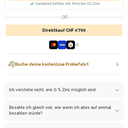
Garantiert tiefster mtl. Preis bei 0% Zins
OR
Direktkauf CHF 4’799
+
5
Buche deine kostenlose Probefahrt
Ich verstehe nicht, wie 0 % Zins möglich sind.
Wir arbeiten mit den Finanzierungspartnern
cembrapay.ch
und
MF Group
zusammen, welcher es uns
Bezahle ich gleich viel, wie wenn ich alles auf einmal
ermöglicht, dir die Ratenzahlung zinsfrei anzubieten.
bezahlen würde?
Als Gegenleistung erhält
Ja, Du bezahlst mit monatlichen Raten keinen Franken
cembrapay.ch
von uns einen