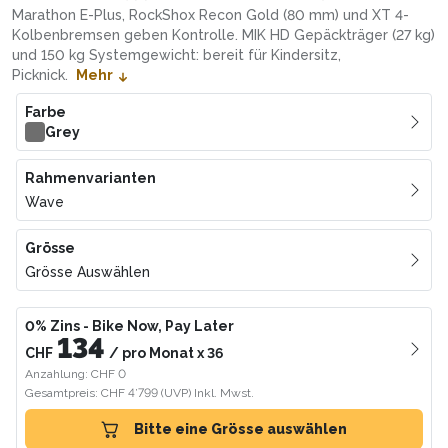
Marathon E-Plus, RockShox Recon Gold (80 mm) und XT 4-
Kolbenbremsen geben Kontrolle. MIK HD Gepäckträger (27 kg)
und 150 kg Systemgewicht: bereit für Kindersitz,
Picknick.
Mehr
Farbe
Grey
Rahmenvarianten
Wave
Grösse
Grösse Auswählen
0% Zins
- Bike Now, Pay Later
134
CHF
/
pro Monat
x
36
Anzahlung: CHF 0
Gesamtpreis: CHF 4’799
(UVP)
Inkl. Mwst.
Bitte eine Grösse auswählen