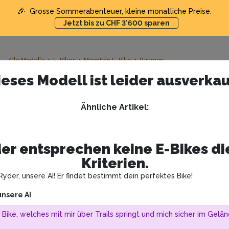
🎉
Grosse Sommerabenteuer, kleine monatliche Preise.
Jetzt bis zu CHF 3'600 sparen
Alle Modelle
E-Bikes
Mountain E-Bike
Raymon
ieses Modell ist leider ausverkau
Raymon Hardray 500
Ähnliche Artikel
:
Ausverkauft
30
337
er entsprechen keine E-Bikes d
Kriterien.
yder, unsere AI! Er findet bestimmt dein perfektes Bike!
unsere AI
 Bike, welches mit mir über Trails springt und mich sicher im Gelän