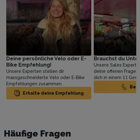
Deine persönliche Velo oder E-
Brauchst du Unte
Bike Empfehlung!
Unsere Sales Experte
Unsere Experten stellen dir
deine offenen Fragen
massgeschneiderte Velo oder E-Bike
dich in einem 1:1 Ges
Empfehlungen zusammen.
Ber
Erhalte deine Empfehlung
Häufige Fragen