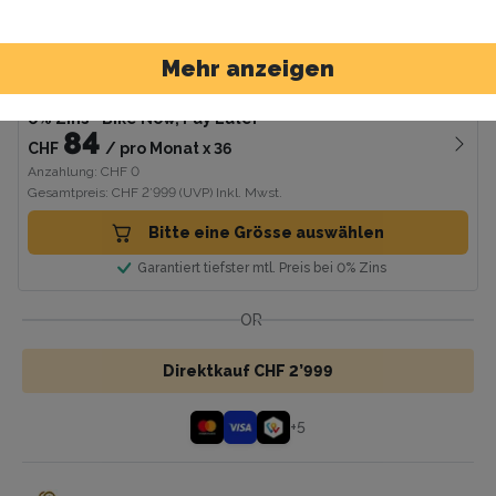
Grösse
Grösse Auswählen
Mehr anzeigen
0% Zins
- Bike Now, Pay Later
84
CHF
/
pro Monat
x
36
Anzahlung: CHF 0
Gesamtpreis: CHF 2’999
(UVP)
Inkl. Mwst.
Bitte eine Grösse auswählen
Garantiert tiefster mtl. Preis bei 0% Zins
OR
Direktkauf CHF 2’999
+
5