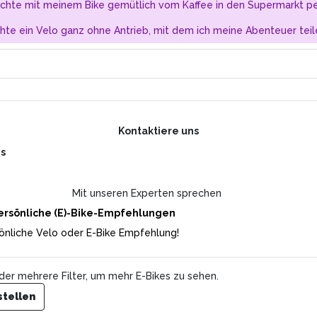
chte mit meinem Bike gemütlich vom Kaffee in den Supermarkt pe
hte ein Velo ganz ohne Antrieb, mit dem ich meine Abenteuer teil
Kontaktiere uns
ns
84
CHF
pro Monat
Mit unseren Experten sprechen
Gesamtpreis:
CHF 2’999
(UVP)
Inkl. Mwst.
ersönliche (E)-Bike-Empfehlungen
Mit dem Yamaha PW-S2 Motor, 504 Wh Akku und 29-Zoll-
önliche Velo oder E-Bike Empfehlung!
Laufrädern bringt dich das Hardray souverän durch jedes
Gelände und schenkt dir puren Fahrspaß bei jedem
Tritt.
Mehr
der mehrere Filter, um mehr E-Bikes zu sehen.
Farbe
stellen
Grey