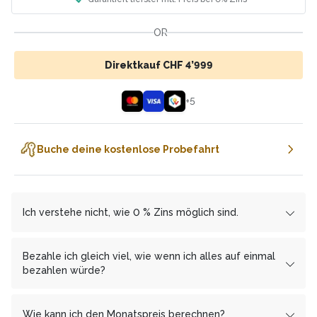
OR
Direktkauf CHF 4’999
+
5
Buche deine kostenlose Probefahrt
Ich verstehe nicht, wie 0 % Zins möglich sind.
Wir arbeiten mit den Finanzierungspartnern
cembrapay.ch
und
MF Group
zusammen, welcher es uns
Bezahle ich gleich viel, wie wenn ich alles auf einmal
ermöglicht, dir die Ratenzahlung zinsfrei anzubieten.
bezahlen würde?
Als Gegenleistung erhält
Ja, Du bezahlst mit monatlichen Raten keinen Franken
cembrapay.ch
von uns einen
Anteil des Gewinns. Diesen Weg haben wir bewusst
mehr, als wenn Du alles auf einmal bezahlst.
Wie kann ich den Monatspreis berechnen?