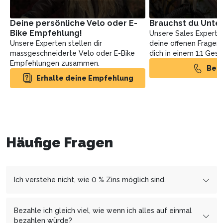
Deine persönliche Velo oder E-
Brauchst du Unte
Bike Empfehlung!
Unsere Sales Experte
Unsere Experten stellen dir
deine offenen Fragen
massgeschneiderte Velo oder E-Bike
dich in einem 1:1 Ges
Empfehlungen zusammen.
Ber
Erhalte deine Empfehlung
Häufige Fragen
Ich verstehe nicht, wie 0 % Zins möglich sind.
Wir arbeiten mit den Finanzierungspartnern
cembrapay.ch
und
MF Group
zusammen, welcher es uns
Bezahle ich gleich viel, wie wenn ich alles auf einmal
ermöglicht, dir die Ratenzahlung zinsfrei anzubieten.
bezahlen würde?