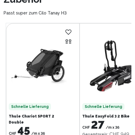
Passt super zum Cilo Tanay H3
Schnelle Lieferung
Schnelle Lieferung
Thule Chariot SPORT 2
Thule EasyFold 3 2 Bike
27
Double
45
CHF
/m
x
36
CHF
/m
x
36
CHF 949
Gesamtpreis
: