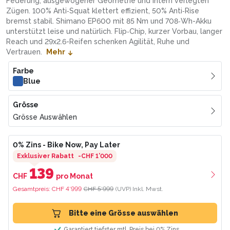
Federung, ausgewogener Geometrie und intern verlegten
Zügen. 100% Anti‑Squat klettert effizient, 50% Anti‑Rise
bremst stabil. Shimano EP600 mit 85 Nm und 708‑Wh-Akku
unterstützt leise und natürlich. Flip‑Chip, kurzer Vorbau, langer
Reach und 29x2.6-Reifen schenken Agilität, Ruhe und
Vertrauen.
Mehr
Farbe
Blue
Grösse
Grösse Auswählen
0% Zins
- Bike Now, Pay Later
Exklusiver Rabatt
-
CHF 1’000
139
CHF
pro Monat
Gesamtpreis:
CHF 4’999
CHF 5’999
(UVP)
Inkl. Mwst.
Bitte eine Grösse auswählen
Garantiert tiefster mtl. Preis bei 0% Zins