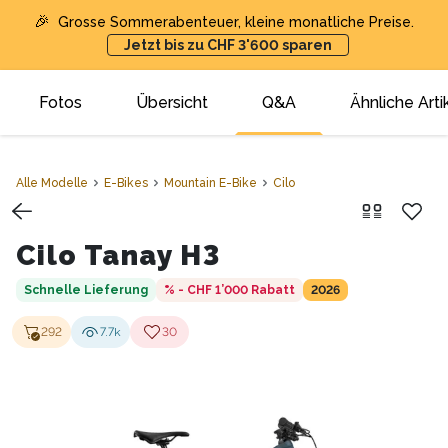
🎉
Grosse Sommerabenteuer, kleine monatliche Preise.
Jetzt bis zu CHF 3'600 sparen
Fotos
Übersicht
Q&A
Ähnliche Arti
Alle Modelle
E-Bikes
Mountain E-Bike
Cilo
Cilo Tanay H3
Schnelle Lieferung
% - CHF 1’000
Rabatt
2026
292
7.7k
30