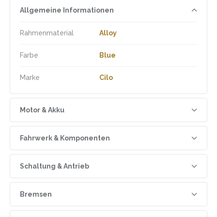
Allgemeine Informationen
Rahmenmaterial
Alloy
Farbe
Blue
Marke
Cilo
Motor & Akku
Drehmoment
85 Nm
Fahrwerk & Komponenten
Geschwindigkeit
25 km/h
Radgrösse
29"
Schaltung & Antrieb
Reichweite
100 km
Dämpfer
FOX Float Performance
Hinterer Umwerfer
Shimano XT M8100
Bremsen
Shimano EP-600, 250 W, 85
Motor
Rahmenform
Diamond
Nm