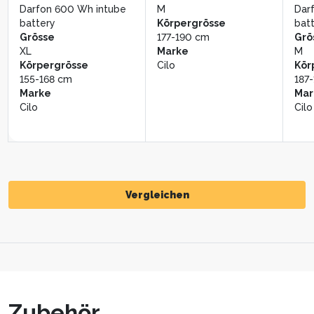
Darfon 600 Wh intube
M
Dar
battery
Körpergrösse
bat
Grösse
177-190 cm
Grö
XL
Marke
M
Körpergrösse
Cilo
Kör
155-168 cm
187
Marke
Mar
Cilo
Cilo
Vergleichen
Vergleichen
Zubehör