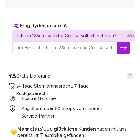
gewählt, um dir Extrakosten zu ersparen und jede*m den
Weg zur E-Mobilität zu ermöglichen. Du hast weitere
Unser 0%-Finanzierungsangebot ist für Dich völlig
Es ist ganz einfach! Nehme den Gesamtpreis und teile
Fragen dazu? Wir geben auch telefonisch gerne darüber
zinsfrei.
ihn durch die gewünschte Laufzeit. Beispiel:
Auskunft!
Frag Ryder, unsere AI
Gesamtpreis: CHF 4’320.
Dauer des Plans: 36 Monate
Ich bin 185cm, welche Grösse soll ich nehmen?
Welch
Monatsrate: CHF 120 (4’320/36)
Gratis Lieferung
14 Tage Stornierungsrecht, 7 Tage
Rückgaberecht
2 Jahre Garantie
Zugriff auf über 80 Shops von unseren
Service-Partner
Mehr
als
15'000
glückliche
Kunden
haben
mit
uns
bereits
ihr
Traumbike
gefunden.