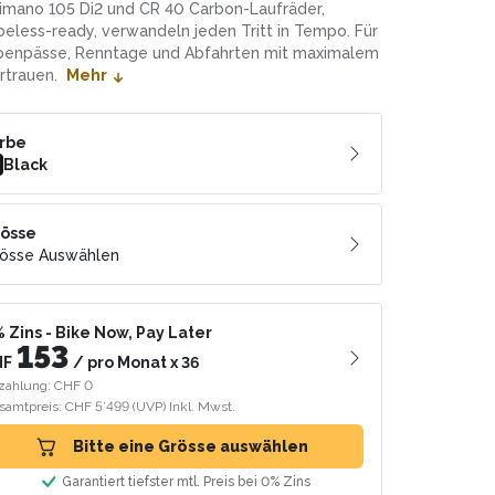
imano 105 Di2 und CR 40 Carbon-Laufräder,
beless-ready, verwandeln jeden Tritt in Tempo. Für
penpässe, Renntage und Abfahrten mit maximalem
rtrauen.
Mehr
rbe
Black
össe
össe Auswählen
 Zins
- Bike Now, Pay Later
153
HF
/
pro Monat
x
36
zahlung: CHF 0
samtpreis: CHF 5’499
(UVP)
Inkl. Mwst.
Bitte eine Grösse auswählen
Garantiert tiefster mtl. Preis bei 0% Zins