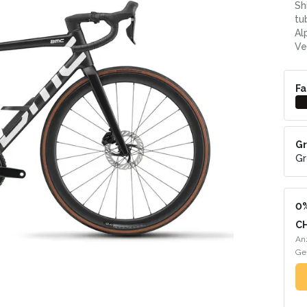
Sh
tu
Al
Ve
Fa
Gr
Gr
0%
C
An
Ge