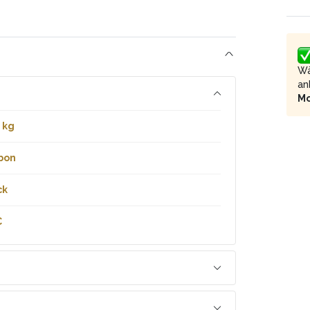
Wä
an
M
 kg
bon
ck
C
C