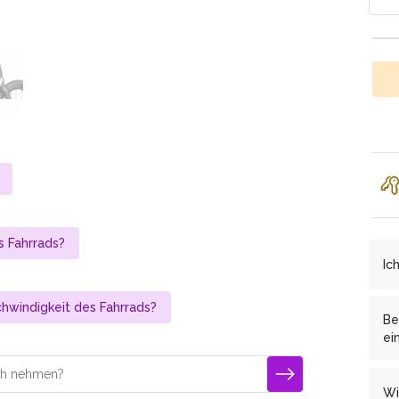
 Fahrrads?
Ic
Wi
hwindigkeit des Fahrrads?
ce
Be
es
ei
an
Ja
Al
Fr
Wi