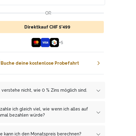
OR
Direktkauf CHF 5’499
+
5
Buche deine kostenlose Probefahrt
h verstehe nicht, wie 0 % Zins möglich sind.
r arbeiten mit den Finanzierungspartnern
mbrapay.ch
und
MF Group
zusammen, welcher
zahle ich gleich viel, wie wenn ich alles auf
 uns ermöglicht, dir die Ratenzahlung zinsfrei
nmal bezahlen würde?
zubieten.
, Du bezahlst mit monatlichen Raten keinen
s Gegenleistung erhält
anken mehr, als wenn Du alles auf einmal
cembrapay.ch
von uns
e kann ich den Monatspreis berechnen?