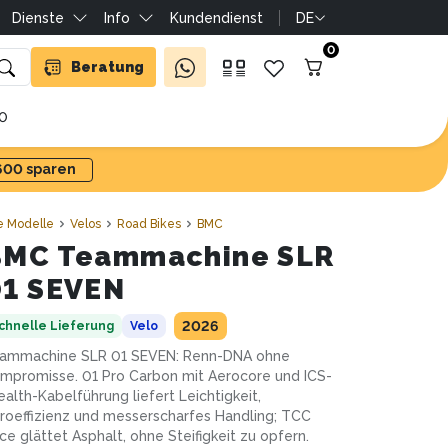
Dienste
Info
Kundendienst
DE
0
Beratung
10
'600 sparen
e Modelle
Velos
Road Bikes
BMC
BMC Teammachine SLR
1 SEVEN
2026
chnelle Lieferung
Velo
ammachine SLR 01 SEVEN: Renn-DNA ohne
mpromisse. 01 Pro Carbon mit Aerocore und ICS-
ealth-Kabelführung liefert Leichtigkeit,
roeffizienz und messerscharfes Handling; TCC
ce glättet Asphalt, ohne Steifigkeit zu opfern.