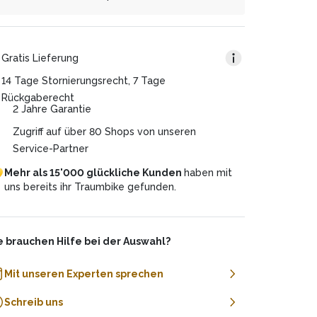
nen Anteil des Gewinns. Diesen Weg haben wir
zahlst.
wusst gewählt, um dir Extrakosten zu ersparen
 ist ganz einfach! Nehme den Gesamtpreis und
d jede*m den Weg zur E-Mobilität zu
ser 0%-Finanzierungsangebot ist für Dich völlig
ile ihn durch die gewünschte Laufzeit. Beispiel:
möglichen. Du hast weitere Fragen dazu? Wir
sfrei.
Gratis Lieferung
ben auch telefonisch gerne darüber Auskunft!
samtpreis: CHF 4’320.
uer des Plans: 36 Monate
14 Tage Stornierungsrecht, 7 Tage
natsrate: CHF 120 (4’320/36)
Rückgaberecht
2 Jahre Garantie
Zugriff auf über 80 Shops von unseren
Service-Partner
Mehr
als
15'000
glückliche
Kunden
haben
mit
uns
bereits
ihr
Traumbike
gefunden.
e brauchen Hilfe bei der Auswahl?
Mit unseren Experten sprechen
Schreib uns