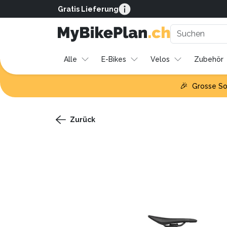
Gratis Lieferung
Alle
E-Bikes
Velos
Zubehör
🎉
Grosse So
Zurück