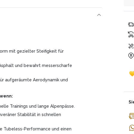
ei
be
be
Es
un
Un
te
er
zin
ge
Ge
Da
Mo
rm mit gezielter Steifigkeit für
Asphalt und bewahrt messerscharfe
 für aufgeräumte Aerodynamik und
 wenn:
Si
nelle Trainings und lange Alpenpässe.
veräner Stabilität in schnellen
me Tubeless-Performance und einen