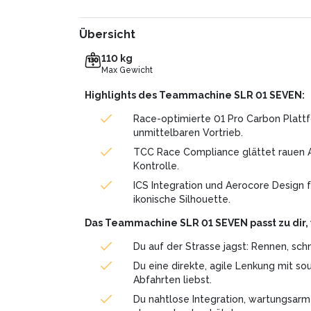
Übersicht
110 kg
Max Gewicht
Highlights des Teammachine SLR 01 SEVEN:
Race-optimierte 01 Pro Carbon Plattfo
unmittelbaren Vortrieb.
TCC Race Compliance glättet rauen 
Kontrolle.
ICS Integration und Aerocore Design
ikonische Silhouette.
Das Teammachine SLR 01 SEVEN passt zu dir,
Du auf der Strasse jagst: Rennen, sch
Du eine direkte, agile Lenkung mit sou
Abfahrten liebst.
Du nahtlose Integration, wartungsar