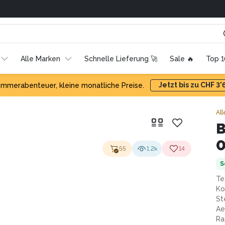
Alle Marken
Schnelle Lieferung 🚀
Sale 🔥
Top 
Jetzt bis zu CHF 3
mmerabenteuer, kleine monatliche Preise.
All
0
55
1.2k
14
S
Te
Ko
St
Ae
Ra