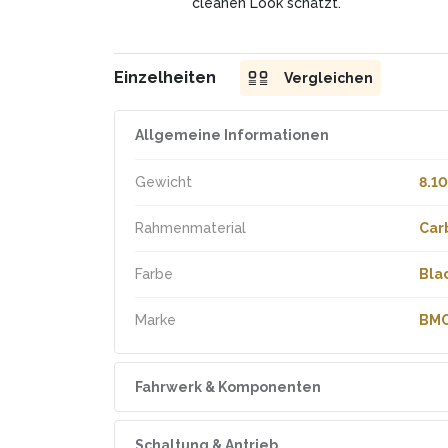
cleanen Look schätzt.
Einzelheiten
Vergleichen
Allgemeine Informationen
Gewicht
8.10
Rahmenmaterial
Car
Farbe
Bla
Marke
BM
Fahrwerk & Komponenten
Radgrösse
700
Schaltung & Antrieb