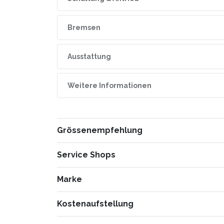
Rahmenform
Dia
Hinterer Umwerfer
Shi
Bremsen
Gabel
Tea
Bremsen
Shi
Ausstattung
Max. Gewicht
110
Weitere Informationen
Reifen
Con
Grössenempfehlung
Sattel
Fizi
47
51
Service Shops
Tea
158-166 cm
166-174 cm
Sattelstütze
Aer
Service-Partner finden
Marke
56
58
Vom Zürichsee bis in die Romandie bietet dir M
178-186 cm
184-192 c
Modelljahr
202
der ganzen Schweiz. So findest du nach dem Ka
Kostenaufstellung
Schaltung hinten
Shi
Hier findest du deine Kostenaufstellung für deine