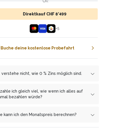
OR
Direktkauf CHF 8’499
+
5
Buche deine kostenlose Probefahrt
h verstehe nicht, wie 0 % Zins möglich sind.
r arbeiten mit den Finanzierungspartnern
mbrapay.ch
und
MF Group
zusammen, welcher
zahle ich gleich viel, wie wenn ich alles auf
 uns ermöglicht, dir die Ratenzahlung zinsfrei
nmal bezahlen würde?
zubieten.
, Du bezahlst mit monatlichen Raten keinen
s Gegenleistung erhält
anken mehr, als wenn Du alles auf einmal
cembrapay.ch
von uns
e kann ich den Monatspreis berechnen?
nen Anteil des Gewinns. Diesen Weg haben wir
zahlst.
wusst gewählt, um dir Extrakosten zu ersparen
 ist ganz einfach! Nehme den Gesamtpreis und