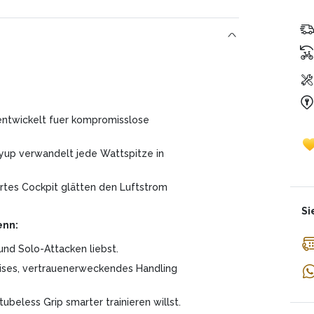
un
Un
te
er
zin
ge
Ge
Da
Mo
entwickelt fuer kompromisslose
ayup verwandelt jede Wattspitze in
ertes Cockpit glätten den Luftstrom
Si
enn:
nd Solo-Attacken liebst.
zises, vertrauenerweckendes Handling
ubeless Grip smarter trainieren willst.