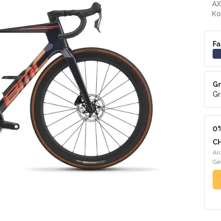
AX
Ko
Fa
Gr
Gr
0%
C
An
Ge