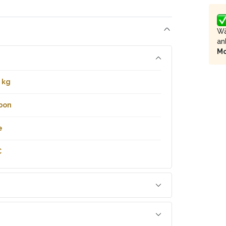
Wä
an
M
 kg
bon
e
C
C