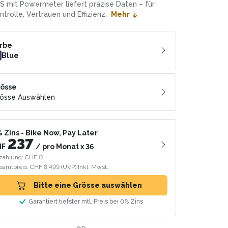
S mit Powermeter liefert präzise Daten – für
ntrolle, Vertrauen und Effizienz.
Mehr
rbe
Blue
össe
össe Auswählen
 Zins
- Bike Now, Pay Later
237
HF
/
pro Monat
x
36
zahlung: CHF 0
samtpreis: CHF 8’499
(UVP)
Inkl. Mwst.
Bitte eine Grösse auswählen
Garantiert tiefster mtl. Preis bei 0% Zins