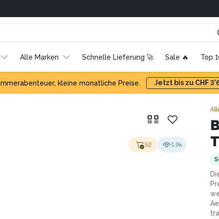
Alle Marken
Schnelle Lieferung 🚀
Sale 🔥
Top 
Jetzt bis zu CHF 3
mmerabenteuer, kleine monatliche Preise.
All
52
1.9k
S
Di
Pr
we
Ae
tr