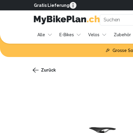
Gratis Lieferung
Alle
E-Bikes
Velos
Zubehör
🎉
Grosse So
Zurück