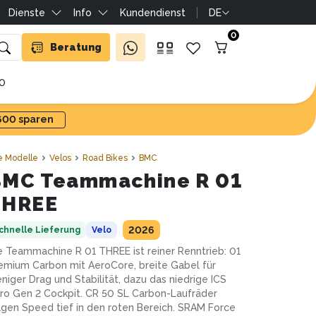
Dienste
Info
Kundendienst
DE
0
Beratung
10
'600 sparen
e Modelle
Velos
Road Bikes
BMC
BMC Teammachine R 01
THREE
2026
chnelle Lieferung
Velo
e Teammachine R 01 THREE ist reiner Renntrieb: 01
emium Carbon mit AeroCore, breite Gabel für
niger Drag und Stabilität, dazu das niedrige ICS
ro Gen 2 Cockpit. CR 50 SL Carbon-Laufräder
agen Speed tief in den roten Bereich. SRAM Force