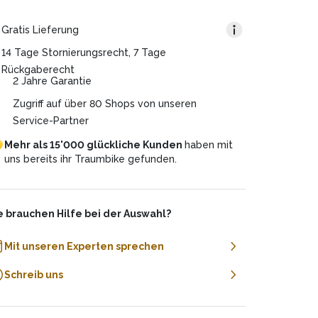
d jede*m den Weg zur E-Mobilität zu
ser 0%-Finanzierungsangebot ist für Dich völlig
ile ihn durch die gewünschte Laufzeit. Beispiel:
möglichen. Du hast weitere Fragen dazu? Wir
sfrei.
Gratis Lieferung
ben auch telefonisch gerne darüber Auskunft!
samtpreis: CHF 4’320.
uer des Plans: 36 Monate
14 Tage Stornierungsrecht, 7 Tage
natsrate: CHF 120 (4’320/36)
Rückgaberecht
2 Jahre Garantie
Zugriff auf über 80 Shops von unseren
Service-Partner
Mehr
als
15'000
glückliche
Kunden
haben
mit
uns
bereits
ihr
Traumbike
gefunden.
e brauchen Hilfe bei der Auswahl?
Mit unseren Experten sprechen
Schreib uns