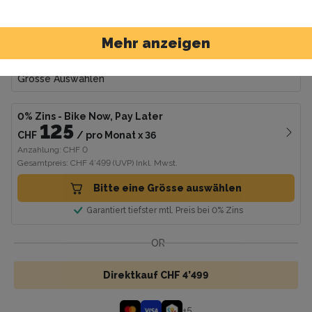
Farbe
Black
Mehr anzeigen
Grösse
Grösse Auswählen
0% Zins
- Bike Now, Pay Later
125
CHF
/
pro Monat
x
36
Anzahlung: CHF 0
Gesamtpreis: CHF 4’499
(UVP)
Inkl. Mwst.
Bitte eine Grösse auswählen
Garantiert tiefster mtl. Preis bei 0% Zins
OR
Direktkauf CHF 4’499
+
5