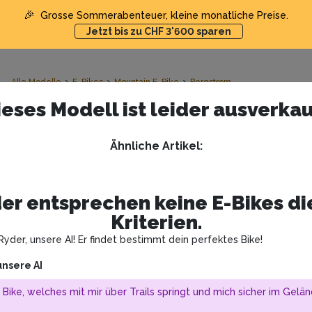
🎉
Grosse Sommerabenteuer, kleine monatliche Preise.
Jetzt bis zu CHF 3'600 sparen
Alle Modelle
E-Bikes
Mountain E-Bike
Bergstrom
ieses Modell ist leider ausverkau
Bergstrom Pure 3.6
Ähnliche Artikel
:
Ausverkauft
39
1.3k
er entsprechen keine E-Bikes d
Kriterien.
yder, unsere AI! Er findet bestimmt dein perfektes Bike!
unsere AI
 Bike, welches mit mir über Trails springt und mich sicher im Gelän