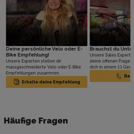
Deine persönliche Velo oder E-
Brauchst du Unte
Bike Empfehlung!
Unsere Sales Experte
Unsere Experten stellen dir
deine offenen Fragen
massgeschneiderte Velo oder E-Bike
dich in einem 1:1 Ges
Empfehlungen zusammen.
Ber
Erhalte deine Empfehlung
Häufige Fragen