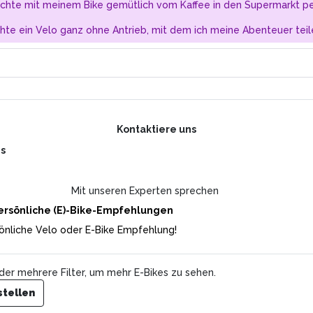
chte mit meinem Bike gemütlich vom Kaffee in den Supermarkt pe
hte ein Velo ganz ohne Antrieb, mit dem ich meine Abenteuer teil
Kontaktiere uns
+
3
images
ns
125
CHF
pro Monat
Mit unseren Experten sprechen
Gesamtpreis:
CHF 4’499
(UVP)
Inkl. Mwst.
ersönliche (E)-Bike-Empfehlungen
Das Bergstrom Pure 3.6 verbindet souveräne Offroad-
önliche Velo oder E-Bike Empfehlung!
Performance mit stilvoller Alltagstauglichkeit. Der Bosch
Performance CX Antrieb mit 600-Wh-PowerTube liefert
kraftvolle Unterstützung bis 25 km/h, während die RockShox
der mehrere Filter, um mehr E-Bikes zu sehen.
Recon Silver mit 120 mm Federweg und die 29-Zoll-Bereifung
für Kontrolle, Grip und spürbar mehr Ruhe auf anspruchsvollen
stellen
Trails sorgen.
Mehr