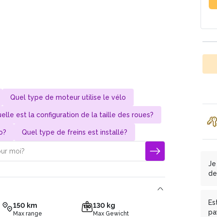
Quel type de moteur utilise le vélo
elle est la configuration de la taille des roues?
o?
Quel type de freins est installé?
Je
de
On
ce
Es
150 km
130 kg
de
pa
Max range
Max Gewicht