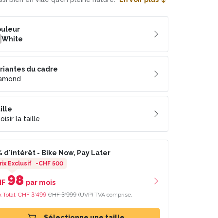
uleur
White
riantes du cadre
iamond
ille
oisir la taille
 d'intérêt
- Bike Now, Pay Later
rix Exclusif
-
CHF 500
98
HF
par mois
x Total:
CHF 3’499
CHF 3’999
(UVP)
TVA comprise.
Sélectionne une taille