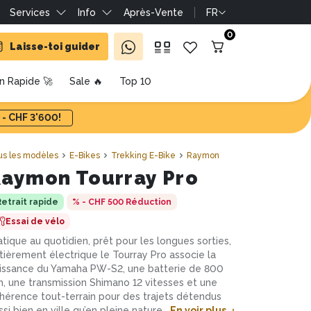
Services
Info
Après-Vente
FR
0
Laisse-toi guider
on Rapide 🚀
Sale 🔥
Top 10
 - CHF 3'600!
us les modèles
E-Bikes
Trekking E-Bike
Raymon
aymon Tourray Pro
Retrait rapide
% - CHF 500
Réduction
Essai de vélo
atique au quotidien, prêt pour les longues sorties,
tièrement électrique le Tourray Pro associe la
issance du Yamaha PW-S2, une batterie de 800
, une transmission Shimano 12 vitesses et une
hérence tout-terrain pour des trajets détendus
ssi bien en ville qu’en pleine nature.
En voir plus