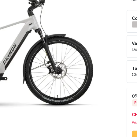
Co
Va
D
Ta
Ch
0%
P
C
Pri