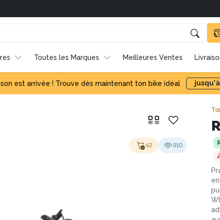
res
Toutes les Marques
Meilleures Ventes
Livrais
jusqu'à
ison est arrivée ! Trouve dès maintenant ton bike idéal
To
R
42
910
Pr
en
pu
Wh
ad
au