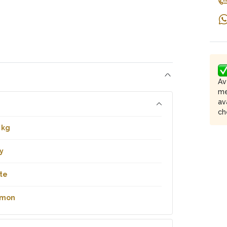
Av
me
av
ch
 kg
y
te
ymon