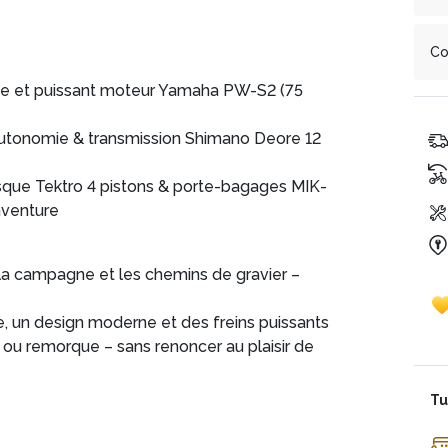
En
Ou
pa
ve
Co
ch
foi
su
ive et puissant moteur Yamaha PW-S2 (75
C'
pr
No
du
qu
sa
autonomie & transmission Shimano Deore 12
in
Ge
Du
isque Tektro 4 pistons & porte-bagages MIK-
Mo
aventure
, la campagne et les chemins de gravier –
, un design moderne et des freins puissants
 ou remorque – sans renoncer au plaisir de
Tu