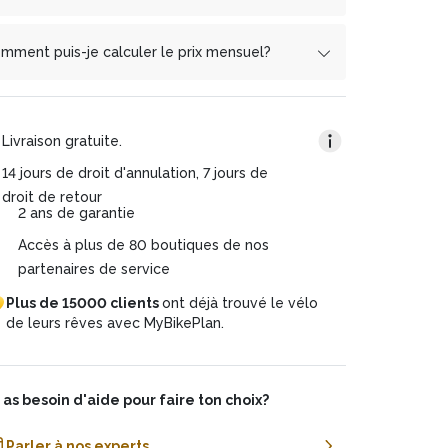
 contrepartie,
i, tu ne payes pas un franc de plus en
cembrapay.ch
reçoivent de notre
rt une part de nos bénéfices. On a délibérément
rsements mensuels que si tu payais tout en une
mment puis-je calculer le prix mensuel?
oisi cette voie pour t'épargner des coûts
s.
pplémentaires et pour permettre à tous de
est simple ! Prends le prix total et divise-le par la
endre le chemin de l'e-mobilité. Tu as d'autres
tre offre de Financement 0% est complètement
rée que tu souhaites. Exemple :
estions? On sera heureux de te donner des
ns taux d'intérêt pour toi.
Livraison gratuite.
formations par téléphone !
samtpreis: CHF 4’320.
rée du plan: 36 mois
14 jours de droit d'annulation, 7 jours de
natsrate: CHF 120 (4’320/36)
droit de retour
2 ans de garantie
Accès à plus de 80 boutiques de nos
partenaires de service
Plus
de
15000
clients
ont
déjà
trouvé
le
vélo
de
leurs
rêves
avec
MyBikePlan.
 as besoin d'aide pour faire ton choix?
Parler à nos experts