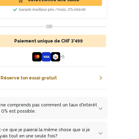
Garanti meilleur prix /mois, 0% intérêt
OR
Paiement unique de CHF 3’499
+
5
Réserve ton essai gratuit
 ne comprends pas comment un taux d'intérêt
 0% est possible.
 travaille avec les partenaires financiers
mbrapay.ch
und
MF Group
ce qui nous permet
t-ce que je paierai la même chose que si je
 t'offrir le versement sans intérêt.
yais tout en une seule fois?