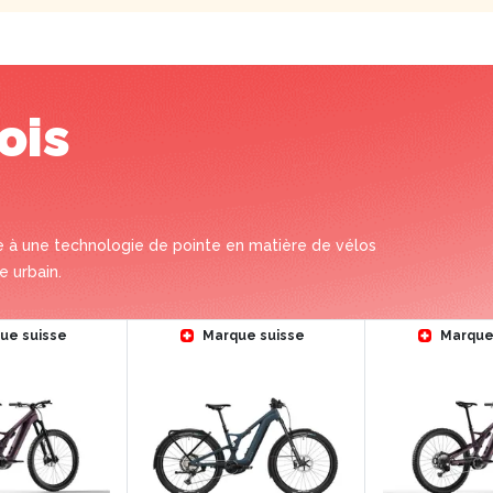
ois
isse à une technologie de pointe en matière de vélos
e urbain.
ue suisse
Marque suisse
Marque