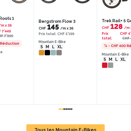
Roots 1
Trek Rail+ 5 G
Bergstrom Flow 3
128
145
/m
x
36
CHF
/m
CHF
/m
x
36
 7’449
Prix
CHF 4
Prix total
:
CHF 5’199
F 7’999
total
:
CHF 
Mountain E-Bike
Réduction
% - CHF 400
Ré
S
M
L
XL
ke
Mountain E-Bike
S
M
L
XL
Tous les Mountain E-Bikes