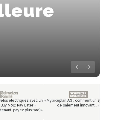
lleure
Plu
Les perfor
En voir p
vélos électriques avec un
«
Mybikeplan AG : comment un système
Buy Now, Pay Later »
de paiement innovant...
»
enant, payez plus tard)
»