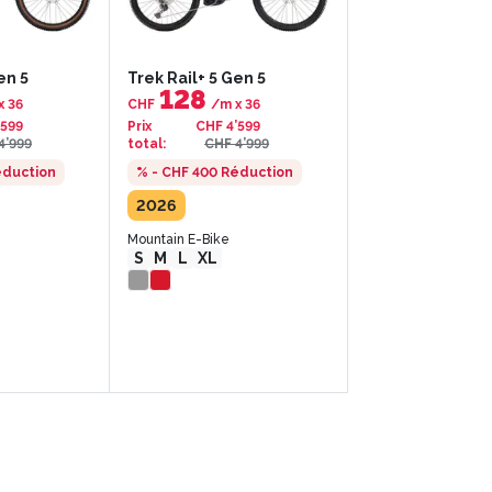
en 5
Trek Rail+ 5 Gen 5
Trek Rail+ 8 Gen
128
142
x
36
CHF
/m
x
36
CHF
/m
x
3
’599
Prix
CHF 4’599
Prix
CHF 5’09
4’999
total
:
CHF 4’999
total
:
CHF 5’4
duction
% - CHF 400
Réduction
% - CHF 400
Rédu
2026
2026
Mountain E-Bike
Mountain E-Bike
S
M
L
XL
S
M
L