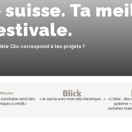
 suisse. Ta mei
stivale.
le Cilo correspond à tes projets ?
p zurichoise vend des
«
Je suis là avec mon vélo électrique...
»
«
L'idée : des 
riques à crédit
»
système « 
(achetez maint