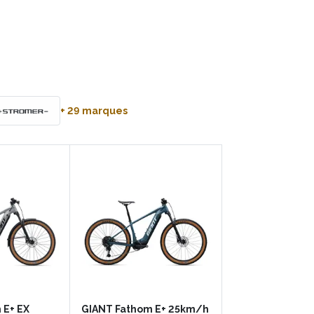
+
29
marques
 E+ EX
GIANT Fathom E+ 25km/h
Giant Revolt A