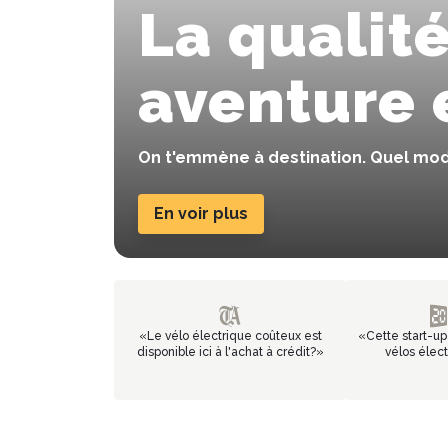
La qualité
aventure e
On t'emmène à destination. Quel modè
En voir plus
«
Le vélo électrique coûteux est
«
Cette start-u
disponible ici à l'achat à crédit?
»
vélos élect