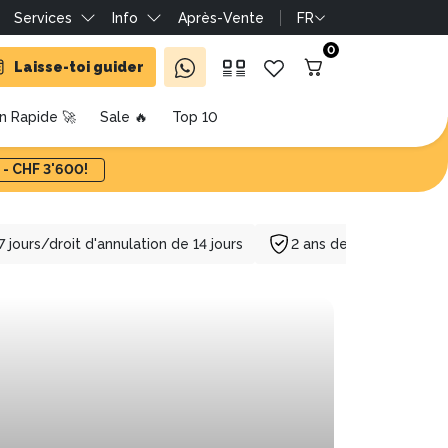
Services
Info
Après-Vente
FR
0
Laisse-toi guider
on Rapide 🚀
Sale 🔥
Top 10
 - CHF 3'600!
7 jours/droit d'annulation de 14 jours
2 ans de garantie