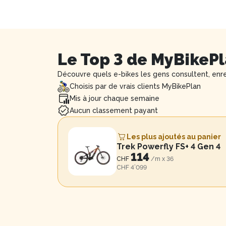
Le Top 3 de MyBikeP
Découvre quels e-bikes les gens consultent, enr
Choisis par de vrais clients MyBikePlan
Mis à jour chaque semaine
Aucun classement payant
Les plus ajoutés au panier
Trek Powerfly FS+ 4 Gen 4
114
CHF
/m x
36
CHF 4’099