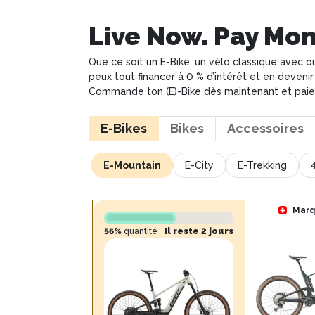
Live Now. Pay Mon
Que ce soit un E-Bike, un vélo classique avec 
peux tout financer à 0 % d’intérêt et en devenir 
Commande ton (E)-Bike dès maintenant et paie 
E-Bikes
Bikes
Accessoires
E-Mountain
E-City
E-Trekking
Marq
56%
quantité
Il reste 2 jours