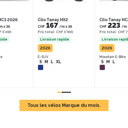
 HC3 2026
Cilo Tanay HX2
Cilo Tanay H
167
223
m
x
36
CHF
/m
x
36
CHF
/m
 6’499
Prix total
:
CHF 5’999
Prix total
:
CHF 7
apide
Livraison rapide
Livraison rapi
2026
2026
ke
E-SUV
Mountain E-Bike
S
M
L
XL
S
M
L
Tous les vélos Marque du mois.