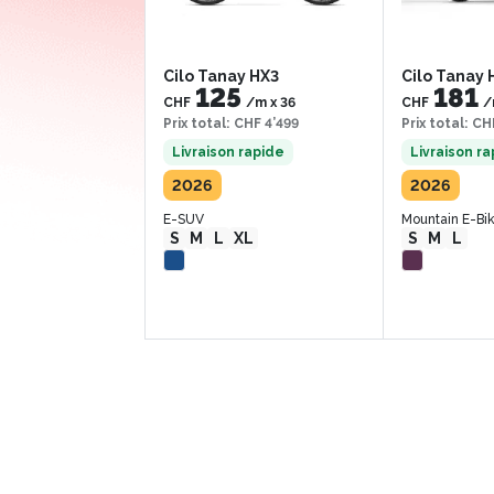
Cilo Tanay HX3
Cilo Tanay
125
181
CHF
/m
x
36
CHF
/
Prix total
:
CHF 4’499
Prix total
:
CHF
Livraison rapide
Livraison r
2026
2026
E-SUV
Mountain E-Bi
S
M
L
XL
S
M
L