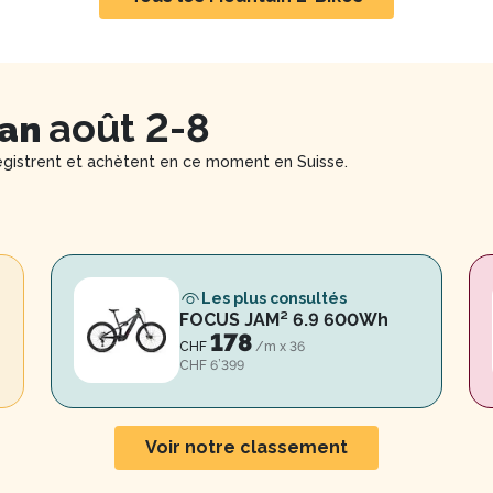
août 2-8
lan
egistrent et achètent en ce moment en Suisse.
Les plus consultés
FOCUS JAM² 6.9 600Wh
178
CHF
/m x
36
CHF 6’399
Voir notre classement