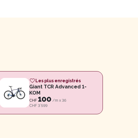
Les plus enregistrés
Giant TCR Advanced 1-
KOM
100
CHF
/m x
36
CHF 3’599