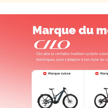
Marque du m
Cilo allie la véritable tradition cycliste su
électriques, pour s'adapter à ton style de vi
Marque suisse
Marq