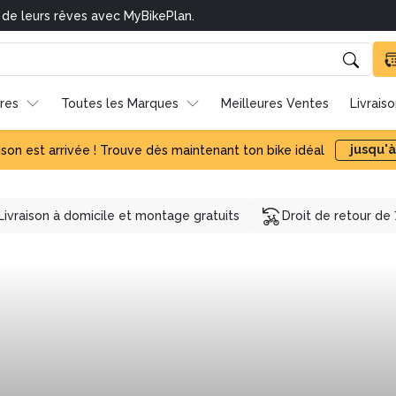
res
Toutes les Marques
Meilleures Ventes
Livrais
jusqu'à
ison est arrivée ! Trouve dès maintenant ton bike idéal
Livraison à domicile et montage gratuits
Droit de retour de 