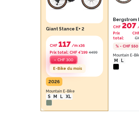
Bergstrom 
207
CHF
Giant Stance E+ 2
Prix
CHF
total
:
CH
117
CHF
/m x
36
% - CHF 550
Prix total
:
CHF 4’199
4499
Mountain E-Bi
-
CHF 300
M
L
E-Bike du mois
2026
Mountain E-Bike
S
M
L
XL