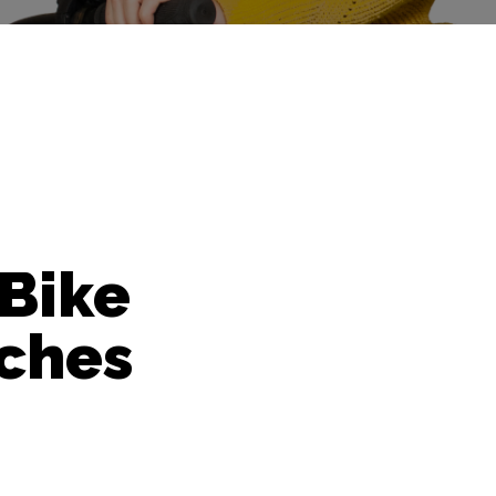
Bike
oches