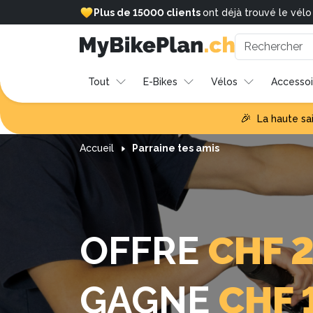
Plus de 15000 clients
ont déjà trouvé le vél
Tout
E-Bikes
Vélos
Accessoi
🎉
La haute sa
Accueil
Parraine tes amis
OFFRE
CHF 
GAGNE
CHF 