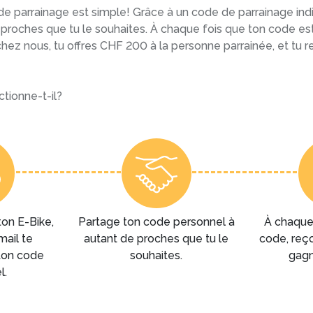
 parrainage est simple! Grâce à un code de parrainage indi
 proches que tu le souhaites. À chaque fois que ton code est 
 chez nous, tu offres CHF 200 à la personne parrainée, et tu r
tionne-t-il?
ton E-Bike,
Partage ton code personnel à
À chaque 
mail te
autant de proches que tu le
code, reço
ton code
souhaites.
gagn
l.