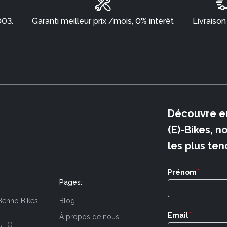
003.
Garanti meilleur prix /mois, 0% intérêt
Livraison
Découvre e
(E)-Bikes, n
les plus ten
*
Prénom
Pages:
Benno Bikes
Blog
*
Email
À propos de nous
UTO