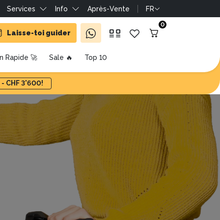
Services
Info
Après-Vente
FR
0
Laisse-toi guider
on Rapide 🚀
Sale 🔥
Top 10
 - CHF 3'600!