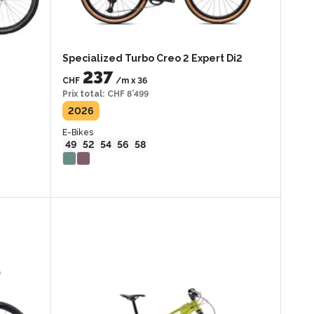
Specialized Turbo Creo 2 Expert Di2
237
CHF
/m
x
36
Prix total
:
CHF 8’499
2026
E-Bikes
49
52
54
56
58