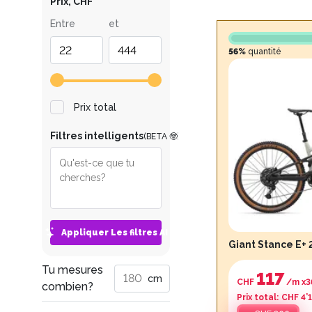
Prix
,
CHF
Entre
et
56%
quantité
Prix total
Filtres intelligents
(BETA 🤓)
Appliquer Les filtres AI
Giant Stance E+ 
Tu mesures
117
cm
CHF
/m x
3
combien?
Prix total
:
CHF 4’