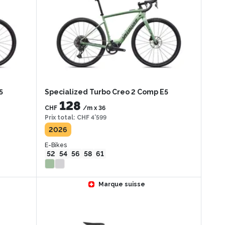
5
Specialized Turbo Creo 2 Comp E5
128
CHF
/m
x
36
Prix total
:
CHF 4’599
2026
E-Bikes
52
54
56
58
61
Marque suisse