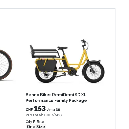
Benno Bikes RemiDemi 9D XL
Performance Family Package
153
CHF
/m
x
36
Prix total
:
CHF 5’500
City E-Bike
One Size