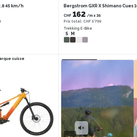
.8 45 km/h
Bergstrom GXR X Shimano Cues 
162
CHF
/m
x
36
9
Prix total
:
CHF 5’799
Trekking E-Bike
S
M
arque suisse