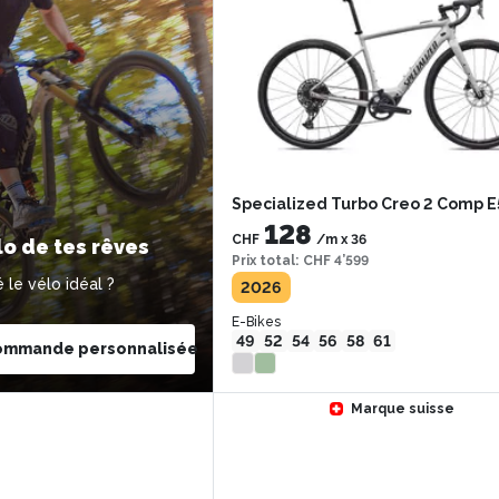
Specialized Turbo Creo 2 Comp E
128
CHF
/m
x
36
lo de tes rêves
Prix total
:
CHF 4’599
 le vélo idéal ?
2026
E-Bikes
49
52
54
56
58
61
ommande personnalisée
Marque suisse