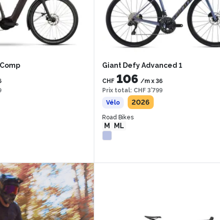
 Comp
Giant Defy Advanced 1
106
6
CHF
/m
x
36
9
Prix total
:
CHF 3’799
2026
Vélo
Road Bikes
M
ML