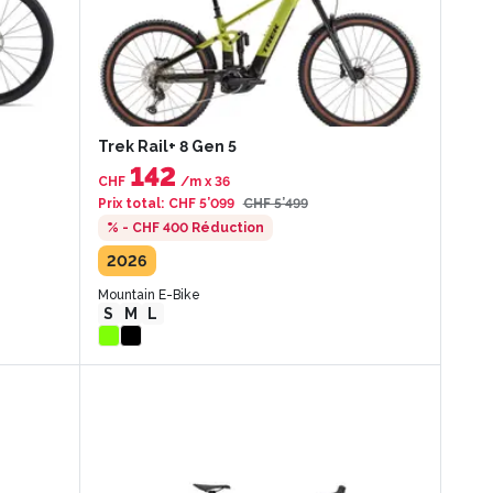
Trek Rail+ 8 Gen 5
142
CHF
/m
x
36
Prix total
:
CHF 5’099
CHF 5’499
% - CHF 400
Réduction
2026
Mountain E-Bike
S
M
L