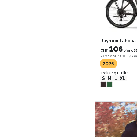
Raymon Tahona
106
CHF
/m
x
3
Prix total
:
CHF 3’79
2026
Trekking E-Bike
S
M
L
XL