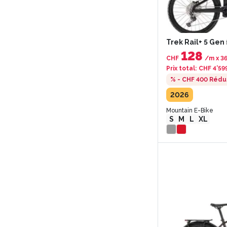
Trek Rail+ 5 Gen 
128
CHF
/m
x
3
Prix total
:
CHF 4’59
% - CHF 400
Rédu
2026
Mountain E-Bike
S
M
L
XL