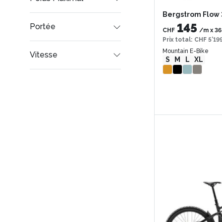
Bergstrom Flow 
145
Portée
CHF
/m
x
36
Prix total
:
CHF 5’19
Mountain E-Bike
Vitesse
S
M
L
XL