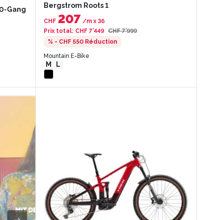
Bergstrom Roots 1
10-Gang
207
CHF
/m
x
36
Prix total
:
CHF 7’449
CHF 7’999
% - CHF 550
Réduction
Mountain E-Bike
M
L