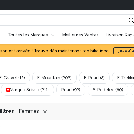
c un taux d'intérêt de 0 %.
Toutes les Marques
Meilleures Ventes
Livraison Rap
jusqu'à
ison est arrivée ! Trouve dès maintenant ton bike idéal
E-Gravel (12)
E-Mountain (203)
E-Road (8)
E-Trekki
Marque Suisse (211)
Road (92)
S-Pedelec (60)
iltres
Femmes
s