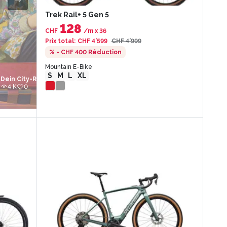
Trek Rail+ 5 Gen 5
128
CHF
/m
x
36
Prix total
:
CHF 4’599
CHF 4’999
% - CHF 400
Réduction
Mountain E-Bike
S
M
L
XL
Dein City-Ride
Der neue MBP Sommer-Hit!
4 K
0
1 K
0