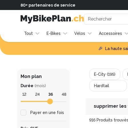
MyBikePlan | Tous les modèles d'E-Bike | En mensualités ave
80+ partenaires de service
Tout
E-Bikes
Vélos
Accessoires
🎉
La haute sa
E-City (195)
Mon plan
Durée
(
mois
)
Hardtail
12
24
36
48
supprimer les f
Payer en une fois
916 Produits trouvé