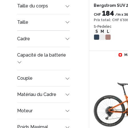
Bergstrom SUV 2
Taille du corps
184
CHF
/m
x
36
Prix total
:
CHF 6’59
Taille
S-Pedelec
S
M
L
Cadre
Capacité de la batterie
M
Couple
Matériau du Cadre
Moteur
Poids Maximal