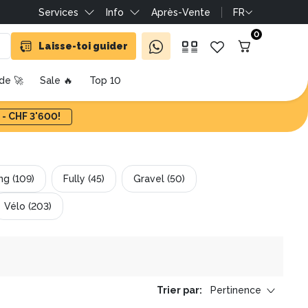
Services
Info
Après-Vente
FR
0
Laisse-toi guider
ide 🚀
Sale 🔥
Top 10
 - CHF 3'600!
ng (109)
Fully (45)
Gravel (50)
Vélo (203)
Trier par
:
Pertinence