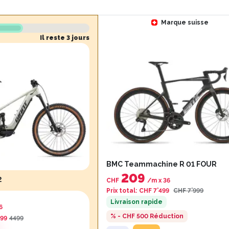
Marque suisse
Il reste 3 jours
BMC Teammachine R 01 FOUR
209
2
CHF
/m
x
36
Prix total
:
CHF 7’499
CHF 7’999
Livraison rapide
6
% - CHF 500
Réduction
199
4499