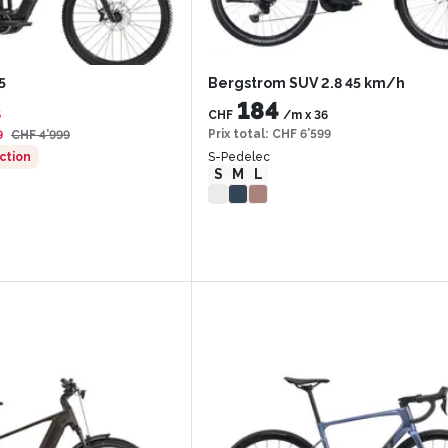
5
Bergstrom SUV 2.8 45 km/h
184
6
CHF
/m
x
36
Prix total
:
CHF 6’599
9
CHF 4’999
ction
S-Pedelec
S
M
L