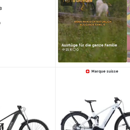
Tap to unmute
3
9
Ausflüge für die ganze Familie
15 K
0
Marque suisse