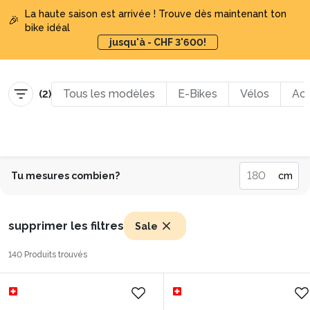
MyBikePlan | Tous les modèles d'E-Bike | En mensualités ave
La haute saison est arrivée ! Trouve dès maintenant ton
🎉
bike idéal
jusqu'à - CHF 3'600!
Tous les modèles
E-Bikes
Vélos
Acc
(
2
)
Tu mesures combien?
cm
supprimer les filtres
Sale
140 Produits trouvés