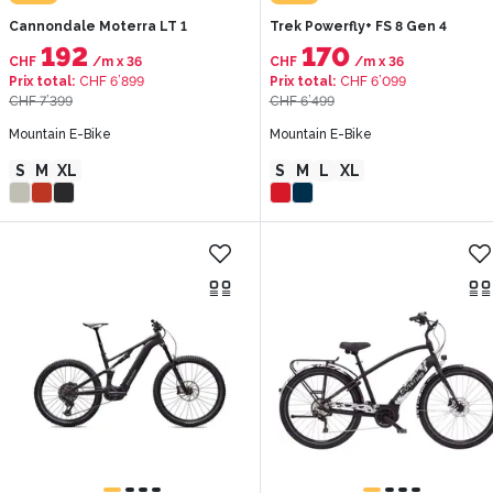
Cannondale Moterra LT 1
Trek Powerfly+ FS 8 Gen 4
192
170
CHF
/m
x
36
CHF
/m
x
36
Prix total
:
CHF 6’899
Prix total
:
CHF 6’099
CHF 7’399
CHF 6’499
Mountain E-Bike
Mountain E-Bike
S
M
XL
S
M
L
XL