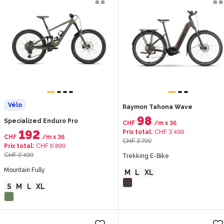
Vélo
Raymon Tahona Wave
98
Specialized Enduro Pro
CHF
/m
x
36
192
Prix total
:
CHF 3’499
CHF
/m
x
36
CHF 3’799
Prix total
:
CHF 6’899
CHF 9’499
Trekking E-Bike
Mountain Fully
M
L
XL
S
M
L
XL