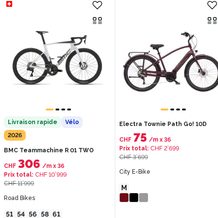
Livraison rapide
Vélo
Electra Townie Path Go! 10D
75
2026
CHF
/m
x
36
Prix total
:
CHF 2’699
BMC Teammachine R 01 TWO
CHF 3’699
306
CHF
/m
x
36
City E-Bike
Prix total
:
CHF 10’999
CHF 11’999
M
Road Bikes
51
54
56
58
61