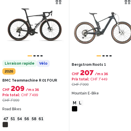
Livraison rapide
Vélo
Bergstrom Roots 1
207
2026
CHF
/m
x
36
Prix total
:
CHF 7’449
BMC Teammachine R 01 FOUR
CHF 7’999
209
CHF
/m
x
36
Mountain E-Bike
Prix total
:
CHF 7’499
CHF 7’999
M
L
Road Bikes
47
51
54
56
58
61