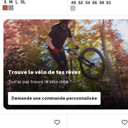
S
M
L
XL
49
52
54
56
58
61
Trouve le vélo de tes rêves
Tu n'as pas trouvé le vélo idéal ?
Demande une commande personnalisée