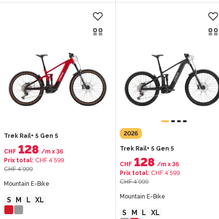
2026
Trek Rail+ 5 Gen 5
128
Trek Rail+ 5 Gen 5
CHF
/m
x
36
128
Prix total
:
CHF 4’599
CHF
/m
x
36
CHF 4’999
Prix total
:
CHF 4’599
CHF 4’999
Mountain E-Bike
Mountain E-Bike
S
M
L
XL
S
M
L
XL