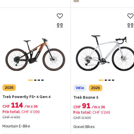
2026
Vélo
2026
Trek Powerfly FS+ 4 Gen 4
Trek Boone 5
114
91
CHF
/m
x
36
CHF
/m
x
36
Prix total
:
CHF 4’099
Prix total
:
CHF 3’249
CHF 4’499
CHF 3’499
Mountain E-Bike
Gravel Bikes