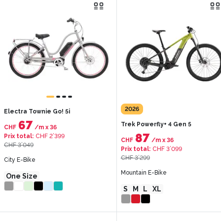
2026
Electra Townie Go! 5i
67
Trek Powerfly+ 4 Gen 5
CHF
/m
x
36
87
Prix total
:
CHF 2’399
CHF
/m
x
36
CHF 3’049
Prix total
:
CHF 3’099
CHF 3’299
City E-Bike
Mountain E-Bike
One Size
S
M
L
XL