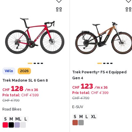
Vélo
2026
Trek Powerfly+ FS 4 Equipped
Gen 4
Trek Madone SL 6 Gen 8
123
128
CHF
/m
x
36
CHF
/m
x
36
Prix total
:
CHF 4’399
Prix total
:
CHF 4’599
CHF 4’799
CHF 4’799
E-SUV
Road Bikes
S
M
L
XL
S
M
ML
L