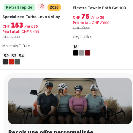
Retrait rapide
2026
Electra Townie Path Go! 10D
75
Specialized Turbo Levo 4 Alloy
CHF
/m
x
36
153
Prix total
:
CHF 2’699
CHF
/m
x
36
CHF 3’699
Prix total
:
CHF 5’499
CHF 5’999
City E-Bike
Mountain E-Bike
M
S2
S3
S4
Reçois une offre personnalisée