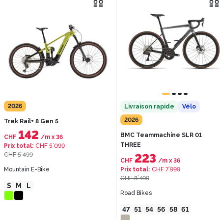
2026
Livraison rapide
Vélo
2026
Trek Rail+ 8 Gen 5
142
BMC Teammachine SLR 01
CHF
/m
x
36
THREE
Prix total
:
CHF 5’099
CHF 5’499
223
CHF
/m
x
36
Mountain E-Bike
Prix total
:
CHF 7’999
CHF 8’499
S
M
L
Road Bikes
47
51
54
56
58
61