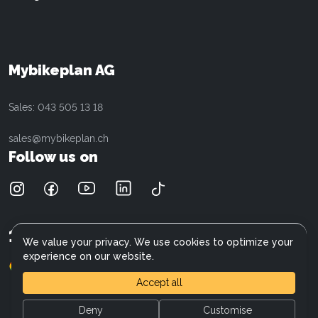
BMC
MFGroup
Cilo
Customer service
Cannondale
Data protection
Cresta
Referral program
Mybikeplan AG
Electra
E-Bike Wiki
Fischer
Careers
Sales: 043 505 13 18
Giant
Focus
sales@mybikeplan.ch
Liv
Follow us on
Moustache
Kalkhoff
Mercedes-AMG F1 Team
Raymon
15'000
+
Customers
Ridley
We value your privacy. We use cookies to optimize your
Opium
experience on our website.
(900+)
4.6
Specter
Accept all
Stromer
Superior
Deny
Customise