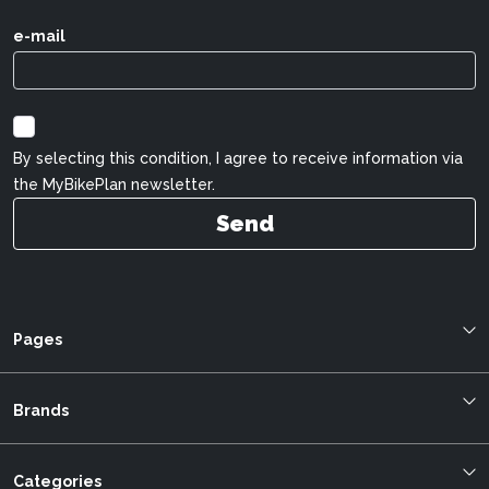
e-mail
By selecting this condition, I agree to receive information via
the MyBikePlan newsletter.
Send
Pages
Blog
About us
Brands
Bestellung verfolgen
Allegro
mybikeplan.ch AGBs
Bergstrom
Categories
Swissbilling