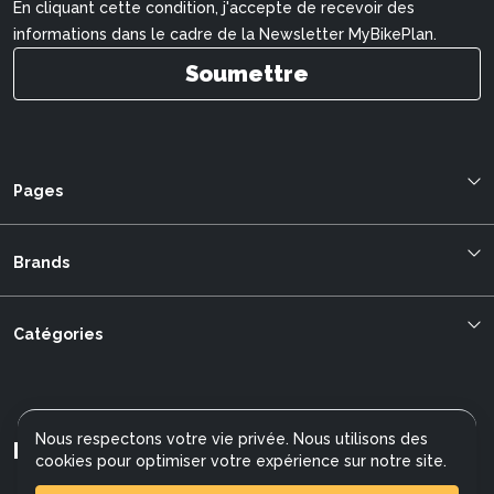
En cliquant cette condition, j'accepte de recevoir des
informations dans le cadre de la Newsletter MyBikePlan.
Soumettre
Pages
Blog
À propos de nous
Brands
Bestellung verfolgen
Benno Bikes
mybikeplan.ch CGVs
Ruff Cycles
Catégories
Swissbilling
UTO
MFGroup
Vélos non-éléctriques
Specialized
Après-Vente
E-Bikes 45 km/h
Giant
Protection des Données
E-Bike Hommes
Nous respectons votre vie privée. Nous utilisons des
Liv
Parrainage
Mybikeplan AG
E-Bikes Femmes
cookies pour optimiser votre expérience sur notre site.
Stromer
Wiki E-Bike
E-Bikes 25 km/h
Focus