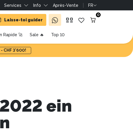
Services
Info
Après-Vente
FR
0
Laisse-toi guider
on Rapide 🚀
Sale 🔥
Top 10
 - CHF 3'600!
 2022 ein
en