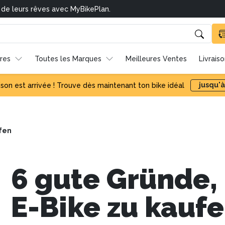
o de leurs rêves avec MyBikePlan.
res
Toutes les Marques
Meilleures Ventes
Livrais
jusqu'à
ison est arrivée ! Trouve dès maintenant ton bike idéal
ufen
6 gute Gründe,
E-Bike zu kauf