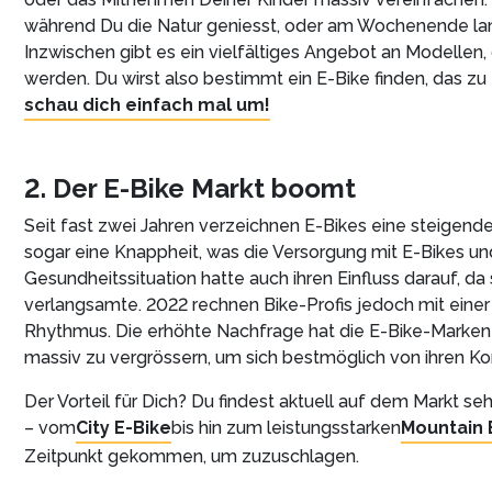
während Du die Natur geniesst, oder am Wochenende l
Inzwischen gibt es ein vielfältiges Angebot an Modellen,
werden. Du wirst also bestimmt ein E-Bike finden, das z
schau dich einfach mal um!
2. Der E-Bike Markt boomt
Seit fast zwei Jahren verzeichnen E-Bikes eine steigend
sogar eine Knappheit, was die Versorgung mit E-Bikes und
Gesundheitssituation hatte auch ihren Einfluss darauf, da 
verlangsamte. 2022 rechnen Bike-Profis jedoch mit eine
Rhythmus. Die erhöhte Nachfrage hat die E-Bike-Marken 
massiv zu vergrössern, um sich bestmöglich von ihren K
Der Vorteil für Dich? Du findest aktuell auf dem Markt seh
– vom
City E-Bike
bis hin zum leistungsstarken
Mountain 
Zeitpunkt gekommen, um zuzuschlagen.