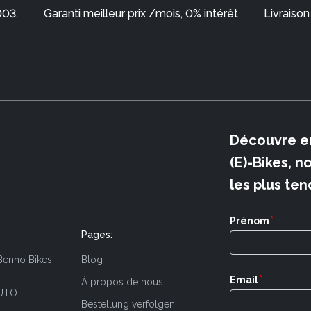
003.
Garanti meilleur prix /mois, 0% intérêt
Livraison
Découvre e
(E)-Bikes, n
les plus ten
*
Prénom
Pages:
Benno Bikes
Blog
*
Email
À propos de nous
UTO
Bestellung verfolgen