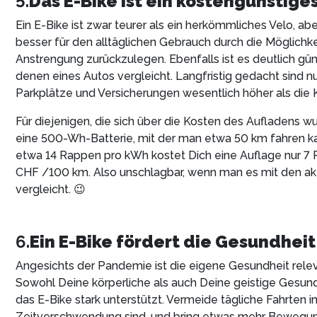
5.
Das E-Bike ist ein kostengünstige
Ein E-Bike ist zwar teurer als ein herkömmliches Velo, abe
besser für den alltäglichen Gebrauch durch die Möglichke
Anstrengung zurückzulegen. Ebenfalls ist es deutlich gü
denen eines Autos vergleicht. Langfristig gedacht sind nur
Parkplätze und Versicherungen wesentlich höher als die K
Für diejenigen, die sich über die Kosten des Aufladens w
eine 500-Wh-Batterie, mit der man etwa 50 km fahren ka
etwa 14 Rappen pro kWh kostet Dich eine Auflage nur 7 R
CHF /100 km. Also unschlagbar, wenn man es mit den akt
vergleicht. 😉
6.
Ein E-Bike fördert die Gesundheit
Angesichts der Pandemie ist die eigene Gesundheit relev
Sowohl Deine körperliche als auch Deine geistige Gesun
das E-Bike stark unterstützt. Vermeide tägliche Fahrten i
Zeitverschwendung sind, und bring etwas mehr Bewegung