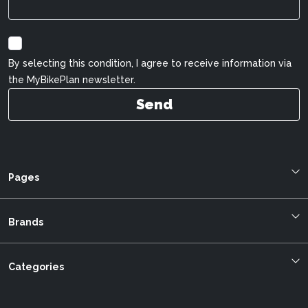
By selecting this condition, I agree to receive information via
the MyBikePlan newsletter.
Send
Pages
Blog
About us
Brands
Bestellung verfolgen
Allegro
mybikeplan.ch AGBs
Bergstrom
Categories
Swissbilling
BMC
MFGroup
Cilo
Customer service