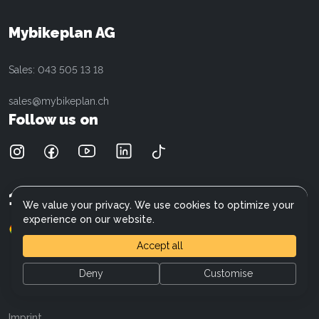
Cannondale
Data protection
Cresta
Referral program
Mybikeplan AG
Electra
E-Bike Wiki
Fischer
Careers
Sales: 043 505 13 18
Giant
Focus
sales@mybikeplan.ch
Liv
Follow us on
Moustache
Kalkhoff
Mercedes-AMG F1 Team
Raymon
15'000
+
Customers
Ridley
We value your privacy. We use cookies to optimize your
Opium
experience on our website.
(900+)
4.6
Specter
Accept all
Stromer
Superior
Deny
Customise
Specialized
General Terms and Conditions
Trek
Diamant
Imprint