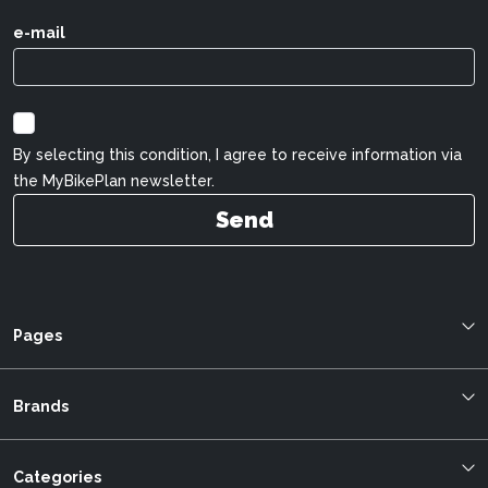
e-mail
By selecting this condition, I agree to receive information via
the MyBikePlan newsletter.
Send
Pages
Blog
About us
Brands
Bestellung verfolgen
Allegro
mybikeplan.ch AGBs
Bergstrom
Categories
Swissbilling